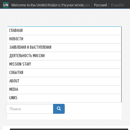
Welcome to the United Nations. It's your world.
العربية
简体中文
English
Français
Русский
Español
ГЛАВНАЯ
HОВОСТИ
ЗАЯВЛЕНИЯ И ВЫСТУПЛЕНИЯ
ДЕЯТЕЛЬНОСТЬ МИССИИ
MISSION STAFF
СОБЫТИЯ
ABOUT
MEDIA
LINKS
Форма
поиска
Поиск