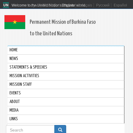
Welcome to the United Nations. It's your world.
العربية
简体中文
English
Français
Русский
Español
Permanent Mission of Burkina Faso
to the United Nations
HOME
NEWS
STATEMENTS & SPEECHES
MISSION ACTIVITIES
MISSION STAFF
EVENTS
ABOUT
MEDIA
LINKS
Search