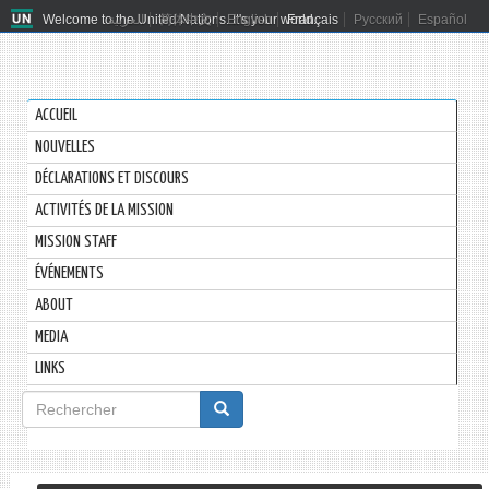
Welcome to the United Nations. It's your world.
العربية
简体中文
English
Français
Русский
Español
ACCUEIL
NOUVELLES
DÉCLARATIONS ET DISCOURS
ACTIVITÉS DE LA MISSION
MISSION STAFF
ÉVÉNEMENTS
ABOUT
MEDIA
LINKS
Formulaire
de
Rechercher
recherche