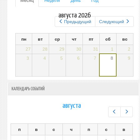
Месяц
(активная
Неделя
День
Год
вкладка)
вкладки
августа 2026
Предыдущий
Следующий
пн
вт
ср
чт
пт
сб
вс
27
28
29
30
31
1
2
3
4
5
6
7
8
9
КАЛЕНДАРЬ СОБЫТИЙ
августа
Предыдущ
След
п
в
с
ч
п
с
в