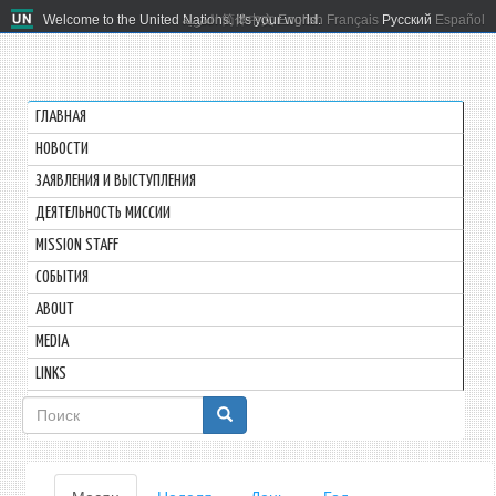
Welcome to the United Nations. It's your world.
العربية
简体中文
English
Français
Русский
Español
ГЛАВНАЯ
HОВОСТИ
ЗАЯВЛЕНИЯ И ВЫСТУПЛЕНИЯ
ДЕЯТЕЛЬНОСТЬ МИССИИ
MISSION STAFF
СОБЫТИЯ
ABOUT
MEDIA
LINKS
Форма
поиска
Главные