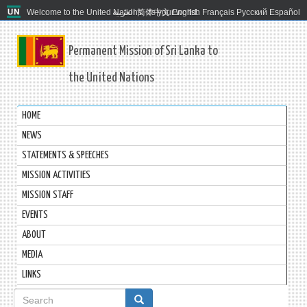
Welcome to the United Nations. It's your world.
العربية
简体中文
English
Français
Русский
Español
Permanent Mission of Sri Lanka to
the United Nations
HOME
NEWS
STATEMENTS & SPEECHES
MISSION ACTIVITIES
MISSION STAFF
EVENTS
ABOUT
MEDIA
LINKS
Search