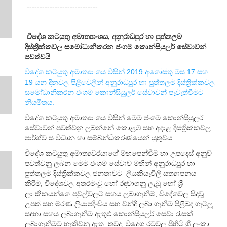
----------------------------
විදේශ කටයුතු අමාත්‍යාංශය
,
අනුරාධපුර හා පුත්තලම
දිස්ත්‍රික්කවල සමෝධානීකරන ජංගම කොන්සියුලර් සේවාවන්
පවත්වයි
විදේශ කටයුතු අමාත්‍යාංශය විසින් 2019 අගෝස්තු මස 17 සහ
19 යන දිනවල පිළිවෙලින් අනුරාධපුර හා පුත්තලම දිස්ත්‍රික්කවල
සමෝධානීකරන ජංගම කොන්සියුලර් සේවාවන් පැවැත්වීමට
නියමිතය.
විදේශ කටයුතු අමාත්‍යාංශය විසින් මෙම ජංගම කොන්සියුලර්
සේවාවන් පවත්වනු ලබන්නේ කොළඹ සහ අදාළ දිස්ත්‍රික්කවල
පාර්ශ්ව සංවිධාන හා සම්බන්ධීකරණයෙන් යුතුවය.
විදේශ කටයුතු අමාත්‍යවරයාගේ මඟපෙන්වීම හා උපදෙස් අනුව
පවත්වනු ලබන මෙම ජංගම සේවාව මඟින් අනුරාධපුර හා
පුත්තලම දිස්ත්‍රික්කවල ජනතාවට ලියකියැවිලි සත්‍යාපනය
කිරීම, විදේශවල අතරමංවූ හෝ රඳවාගනු ලැබූ හෝ ශ්‍රී
ලාංකිකයන්ගේ පවුල්වලට සහය ලබාගැනීම, විදේශවල සිදුවූ
උපත් සහ මරණ ලියාපදිංචිය සහ වන්දි ලබා ගැනීම පිළිබඳ ගැටලු
සඳහා සහය ලබාගැනීම ඇතුළු කොන්සියුලර් සේවා රැසක්
ලබාගැනීමට හැකිවනු ඇත. තවද, විදේශ රටවල පිහිටි ශ්‍රී ලංකා