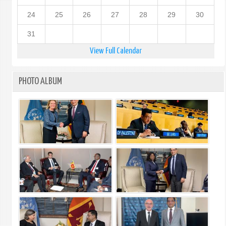
24
25
26
27
28
29
30
31
View Full Calendar
PHOTO ALBUM