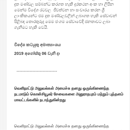
දූත මණ්ඩල සම්බන්ධ කරගත හැකි දුරකථන අංක හා ලිපින
මෙන්ම විදේශ රටවල ජීවත්වන හා සංචාරය කරන ශ්‍රී
ලාංකිකයන්ට එම දූත මණ්ඩලවලින් ලබාගත හැකි සේවාවන්
පිළිබඳ තොරතුරුද මෙම ජංගම සේවාවේදී ජනතාවට ලබා
ගැනීමට හැකි වෙයි.
විදේශ
කටයුතු අමාත්‍යාංශය
2019 අගෝස්තු 06 වැනි දා
----------------------------
வெளிநாட்டு அலுவல்கள் அமைச்சு தனது ஒருங்கிணைந்த
நடமாடும் கொன்சியூலர் சேவைகளை அனுராதபுரம் மற்றும் புத்தளம்
மாவட்டங்களில் நடாத்துகின்றது
வெளிநாட்டு அலுவல்கள் அமைச்சு தனது ஒருங்கிணைந்த