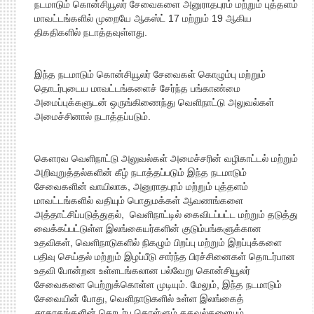
நடமாடும் கொன்சியூலர் சேவைகளை அனுராதபுரம் மற்றும் புத்தளம்
மாவட்டங்களில் முறையே ஆகஸ்ட் 17 மற்றும் 19 ஆகிய
திகதிகளில் நடாத்தவுள்ளது.
இந்த நடமாடும் கொன்சியூலர் சேவைகள் கொழும்பு மற்றும்
தொடர்புடைய மாவட்டங்களைச் சேர்ந்த பங்காண்மை
அமைப்புக்களுடன் ஒருங்கிணைந்து வெளிநாட்டு அலுவல்கள்
அமைச்சினால் நடாத்தப்படும்.
கௌரவ வெளிநாட்டு அலுவல்கள் அமைச்சரின் வழிகாட்டல் மற்றும்
அறிவுறுத்தல்களின் கீழ் நடாத்தப்படும் இந்த நடமாடும்
சேவைகளின் வாயிலாக, அனுராதபுரம் மற்றும் புத்தளம்
மாவட்டங்களில் வதியும் பொதுமக்கள் ஆவணங்களை
அத்தாட்சிப்படுத்துதல், வெளிநாட்டில் கைவிடப்பட்ட மற்றும் தடுத்து
வைக்கப்பட்டுள்ள இலங்கையர்களின் குடும்பங்களுக்கான
உதவிகள், வெளிநாடுகளில் நிகழும் பிறப்பு மற்றும் இறப்புக்களை
பதிவு செய்தல் மற்றும் இழப்பீடு சார்ந்த பிரச்சினைகள் தொடர்பான
உதவி போன்றன உள்ளடங்கலான பல்வேறு கொன்சியூலர்
சேவைகளை பெற்றுக்கொள்ள முடியும். மேலும், இந்த நடமாடும்
சேவையின் போது, வெளிநாடுகளில் உள்ள இலங்கைத்
தூதரகங்களின் தொடர்பு கொள்ளும் தகவல்களையும்,