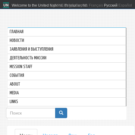
Welcome to the United Nations. It's your world.
العربية
简体中文
English
Français
Русский
Español
ГЛАВНАЯ
HОВОСТИ
ЗАЯВЛЕНИЯ И ВЫСТУПЛЕНИЯ
ДЕЯТЕЛЬНОСТЬ МИССИИ
MISSION STAFF
СОБЫТИЯ
ABOUT
MEDIA
LINKS
Форма
поиска
Главные