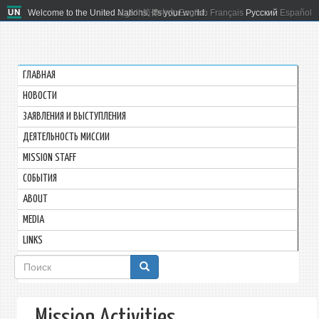
Welcome to the United Nations. It's your world.
العربية
简体中文
English
Français
Русский
Español
ГЛАВНАЯ
HОВОСТИ
ЗАЯВЛЕНИЯ И ВЫСТУПЛЕНИЯ
ДЕЯТЕЛЬНОСТЬ МИССИИ
MISSION STAFF
СОБЫТИЯ
ABOUT
MEDIA
LINKS
Форма
поиска
Mission Activities