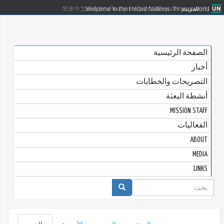
العربية
Español
Русский
Français
English
Welcome to the United Nations. It's your world.
简体中文
الصفحة الرئيسية
أخبار
التصريحات والخطابات
أنشطة البعثة
MISSION STAFF
الفعاليات
ABOUT
MEDIA
LINKS
استمارة
البحث
التبويبات