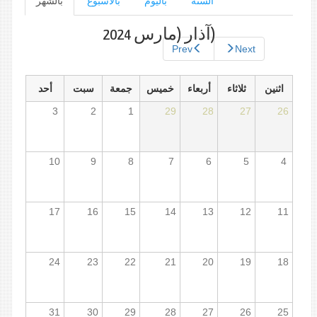
السنة
باليوم
بالأسبوع
بالشهر
(علامة
التبويب
الأساسية
النشطة)
(آذار (مارس 2024
Prev
Next
اثنين
ثلاثاء
أربعاء
خميس
جمعة
سبت
أحد
3
2
1
29
28
27
26
10
9
8
7
6
5
4
17
16
15
14
13
12
11
24
23
22
21
20
19
18
31
30
29
28
27
26
25