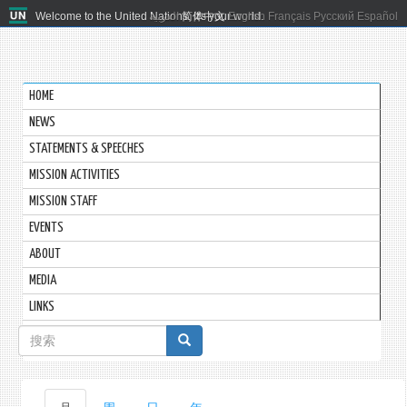
Welcome to the United Nations. It's your world.
العربية
简体中文
English
Français
Русский
Español
HOME
NEWS
STATEMENTS & SPEECHES
MISSION ACTIVITIES
MISSION STAFF
EVENTS
ABOUT
MEDIA
LINKS
搜
索
表
主