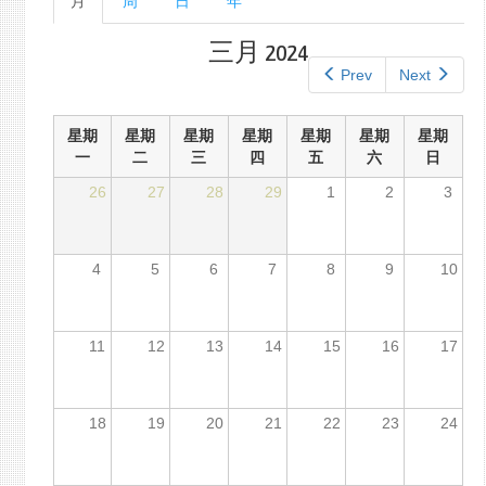
月
（活
周
日
年
单
动
标
标
三月 2024
签
签）
Prev
Next
星期
星期
星期
星期
星期
星期
星期
一
二
三
四
五
六
日
26
27
28
29
1
2
3
4
5
6
7
8
9
10
11
12
13
14
15
16
17
18
19
20
21
22
23
24