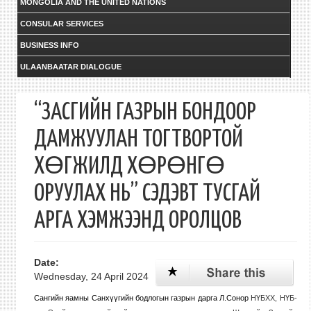
MONGOLIA AND THE UNITED NATIONS
CONSULAR SERVICES
BUSINESS INFO
ULAANBAATAR DIALOGUE
“ЗАСГИЙН ГАЗРЫН БОНДООР
ДАМЖУУЛАН ТОГТВОРТОЙ
ХӨГЖИЛД ХӨРӨНГӨ
ОРУУЛАХ НЬ” СЭДЭВТ ТУСГАЙ
АРГА ХЭМЖЭЭНД ОРОЛЦОВ
Date:
Wednesday, 24 April 2024
Сангийн яамны Санхүүгийн бодлогын газрын дарга Л.Сонор
НҮБХХ, НҮБ-