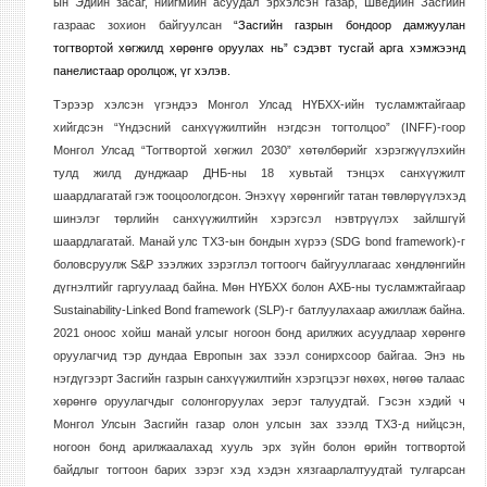
ын Эдийн засаг, нийгмийн асуудал эрхэлсэн газар, Шведийн Засгийн
газраас зохион байгуулсан
“Засгийн газрын бондоор дамжуулан
тогтвортой хөгжилд хөрөнгө оруулах нь” сэдэвт тусгай арга хэмжээнд
панелистаар оролцож, үг хэлэв.
Тэрээр хэлсэн үгэндээ Монгол Улсад НҮБХХ-ийн тусламжтайгаар
хийгдсэн “Үндэсний санхүүжилтийн нэгдсэн тогтолцоо”
(INFF)
-гоор
Монгол Улсад “Тогтвортой хөгжил 2030” хөтөлбөрийг хэрэгжүүлэхийн
тулд жилд дунджаар ДНБ-ны 18 хувьтай тэнцэх санхүүжилт
шаардлагатай гэж тооцоологдсон. Энэхүү хөрөнгийг татан төвлөрүүлэхэд
шинэлэг төрлийн санхүүжилтийн хэрэгсэл нэвтрүүлэх зайлшгүй
шаардлагатай. Манай улс ТХЗ-ын бондын хүрээ
(SDG bond framework)-
г
боловсруулж
S&P
зээлжих зэрэглэл тогтоогч байгууллагаас хөндлөнгийн
дүгнэлтийг гаргуулаад байна. Мөн НҮБХХ болон АХБ-ны тусламжтайгаар
Sustainability-Linked Bond framework (SLP)
-г батлуулахаар ажиллаж байна.
2021 оноос хойш манай улсыг ногоон бонд арилжих асуудлаар хөрөнгө
оруулагчид тэр дундаа Европын зах зээл сонирхсоор байгаа. Энэ нь
нэгдүгээрт Засгийн газрын санхүүжилтийн хэрэгцээг нөхөх, нөгөө талаас
хөрөнгө оруулагчдыг солонгоруулах эерэг талуудтай. Гэсэн хэдий ч
Монгол Улсын Засгийн газар олон улсын зах зээлд ТХЗ-д нийцсэн,
ногоон бонд арилжаалахад хууль эрх зүйн болон өрийн тогтвортой
байдлыг тогтоон барих зэрэг хэд хэдэн хязгаарлалтуудтай тулгарсан