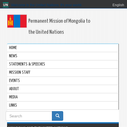
Welcome to the United Nations. It's your world.
English
Permanent Mission of Mongolia to
the United Nations
HOME
NEWS
STATEMENTS & SPEECHES
MISSION STAFF
EVENTS
ABOUT
MEDIA
LINKS
Search
form