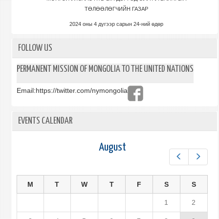
ТӨЛӨӨЛӨГЧИЙН ГАЗАР
2024 оны 4 дүгээр сарын 24-ний өдөр
FOLLOW US
PERMANENT MISSION OF MONGOLIA TO THE UNITED NATIONS
Email:
https://twitter.com/nymongolia
EVENTS CALENDAR
August
Prev
Next
M
T
W
T
F
S
S
1
2