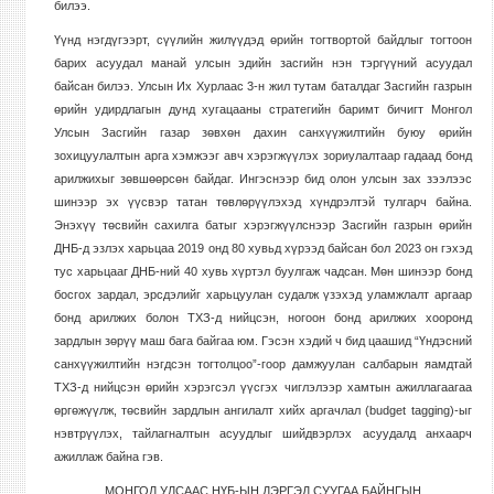
билээ.
Үүнд нэгдүгээрт, сүүлийн жилүүдэд өрийн тогтвортой байдлыг тогтоон
барих асуудал манай улсын эдийн засгийн нэн тэргүүний асуудал
байсан билээ. Улсын Их Хурлаас 3-н жил тутам баталдаг Засгийн газрын
өрийн удирдлагын дунд хугацааны стратегийн баримт бичигт Монгол
Улсын Засгийн газар зөвхөн дахин санхүүжилтийн буюу өрийн
зохицуулалтын арга хэмжээг авч хэрэгжүүлэх зориулалтаар гадаад бонд
арилжихыг зөвшөөрсөн байдаг. Ингэснээр бид олон улсын зах зээлээс
шинээр эх үүсвэр татан төвлөрүүлэхэд хүндрэлтэй тулгарч байна.
Энэхүү төсвийн сахилга батыг хэрэгжүүлснээр Засгийн газрын өрийн
ДНБ-д эзлэх харьцаа 2019 онд 80 хувьд хүрээд байсан бол 2023 он гэхэд
тус харьцааг ДНБ-ний 40 хувь хүртэл буулгаж чадсан. Мөн шинээр бонд
босгох зардал, эрсдэлийг харьцуулан судалж үзэхэд уламжлалт аргаар
бонд арилжих болон ТХЗ-д нийцсэн, ногоон бонд арилжих хооронд
зардлын зөрүү маш бага байгаа юм. Гэсэн хэдий ч бид цаашид “Үндэсний
санхүүжилтийн нэгдсэн тогтолцоо”-гоор дамжуулан салбарын яамдтай
ТХЗ-д нийцсэн өрийн хэрэгсэл үүсгэх чиглэлээр хамтын ажиллагаагаа
өргөжүүлж, төсвийн зардлын ангилалт хийх аргачлал
(budget tagging)
-ыг
нэвтрүүлэх, тайлагналтын асуудлыг шийдвэрлэх асуудалд анхаарч
ажиллаж байна гэв.
МОНГОЛ УЛСААС НҮБ-ЫН ДЭРГЭД СУУГАА БАЙНГЫН