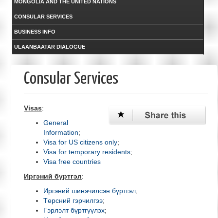
MONGOLIA AND THE UNITED NATIONS
CONSULAR SERVICES
BUSINESS INFO
ULAANBAATAR DIALOGUE
Consular Services
Visas
:
G
eneral
Information
;
Visa for US citizens only
;
Visa for temporary residents
;
Visa free countries
Иргэний бүртгэл
:
Иргэний шинэчилсэн бүртгэл
;
Төрсний гэрчилгээ
;
Гэрлэлт бүртгүүлэх
;