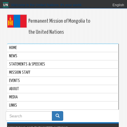
Welcome to the United Nations. It's your world.
English
Permanent Mission of Mongolia to
the United Nations
HOME
NEWS
STATEMENTS & SPEECHES
MISSION STAFF
EVENTS
ABOUT
MEDIA
LINKS
Search
form