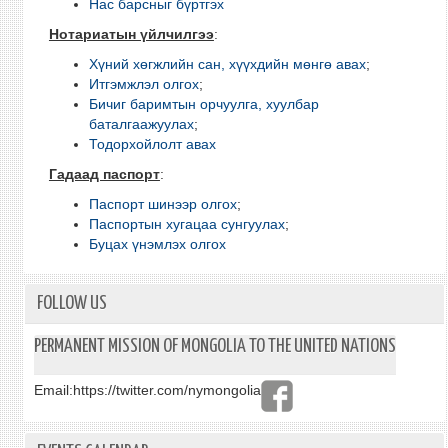
Нас барсныг бүртгэх
Нотариатын үйлчилгээ
:
Хүний хөгжлийн сан, хүүхдийн мөнгө авах
;
Итгэмжлэл олгох
;
Бичиг баримтын орчуулга, хуулбар
баталгаажуулах
;
Тодорхойлолт авах
Гадаад паспорт
:
Паспорт шинээр олгох
;
Паспортын хугацаа сунгуулах
;
Буцах үнэмлэх олгох
FOLLOW US
PERMANENT MISSION OF MONGOLIA TO THE UNITED NATIONS
Email:
https://twitter.com/nymongolia