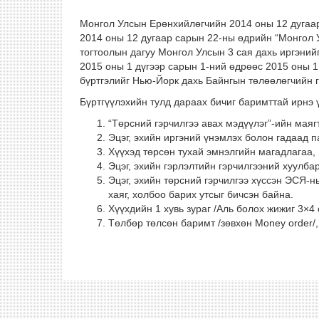
Монгол Улсын Ерөнхийлөгчийн 2014 оны 12 дугаар
2014 оны 12 дугаар сарын 22-ны өдрийн “Монгол У
тогтоолын дагуу Монгол Улсын 3 сая дахь иргэний
2015 оны 1 дүгээр сарын 1-ний өдрөөс 2015 оны 
бүртгэлийг Нью-Йорк дахь Байнгын төлөөлөгчийн 
Бүртгүүлэхийн тулд дараах бичиг баримттай ирнэ ү
“Төрсний гэрчилгээ авах мэдүүлэг”-ийн маяг
Эцэг, эхийн иргэний үнэмлэх болон гадаад 
Хүүхэд төрсөн тухай эмнэлгийн магадлагаа,
Эцэг, эхийн гэрлэлтийн гэрчилгээний хуулба
Эцэг, эхийн төрсний гэрчилгээ хүссэн ЭСЯ-ны
хаяг, холбоо барих утсыг бичсэн байна.
Хүүхдийн 1 хувь зураг /Аль болох жижиг 3×4 
Төлбөр төлсөн баримт /зөвхөн Money order/