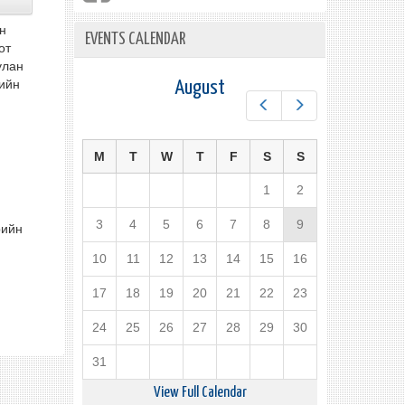
н
EVENTS CALENDAR
от
улан
дийн
August
Prev
Next
M
T
W
T
F
S
S
1
2
3
4
5
6
7
8
9
рийн
10
11
12
13
14
15
16
17
18
19
20
21
22
23
24
25
26
27
28
29
30
31
View Full Calendar