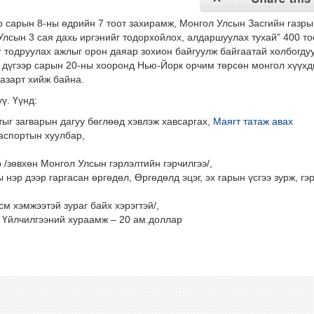
 сарын 8-ны өдрийн 7 тоот захирамж, Монгол Улсын Засгийн газры
лсын 3 сая дахь иргэнийг тодорхойлох, алдаршуулах тухай” 400 то
г тодруулах ажлыг орон даяар зохион байгуулж байгаатай холбогду
1 дүгээр сарын 20-ны хооронд Нью-Йорк орчим төрсөн монгол хүүх
газарт хийж байна.
ү. Үүнд:
тыг загварын дагуу бөглөөд хэвлэж хавсаргах,
Маягт татаж авах
паспортын хуулбар,
р /зөвхөн Монгол Улсын гэрлэлтийн гэрчилгээ/,
 нэр дээр гаргасан өргөдөл, Өргөдөлд эцэг, эх гарын үсгээ зурж, гэ
см хэмжээтэй зураг байх хэрэгтэй/,
, Үйлчилгээний хураамж – 20 ам.доллар