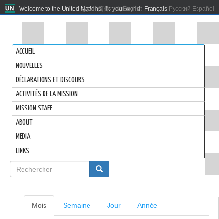
Welcome to the United Nations. It's your world.
العربية
简体中文
English
Français
Русский
Español
ACCUEIL
NOUVELLES
DÉCLARATIONS ET DISCOURS
ACTIVITÉS DE LA MISSION
MISSION STAFF
ABOUT
MEDIA
LINKS
Formulaire
de
recherche
Onglets
Mois
(onglet
Semaine
Jour
Année
actif)