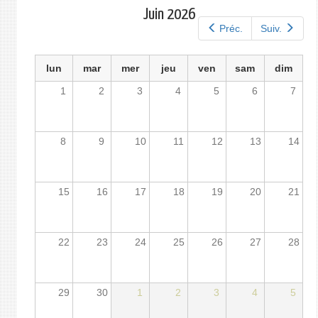
principaux
Juin 2026
Préc.
Suiv.
lun
mar
mer
jeu
ven
sam
dim
1
2
3
4
5
6
7
8
9
10
11
12
13
14
15
16
17
18
19
20
21
22
23
24
25
26
27
28
29
30
1
2
3
4
5