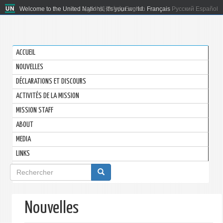
Welcome to the United Nations. It's your world.
العربية
简体中文
English
Français
Русский
Español
ACCUEIL
NOUVELLES
DÉCLARATIONS ET DISCOURS
ACTIVITÉS DE LA MISSION
MISSION STAFF
ABOUT
MEDIA
LINKS
Formulaire
de
recherche
Nouvelles