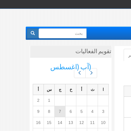
استمارة
البحث
تقويم الفعاليات
ر
(علامة
التبويب
(آب (اغسطس
النشطة)
Prev
Next
ا
ث
أ
خ
ج
س
أ
2
1
9
8
7
6
5
4
3
16
15
14
13
12
11
10