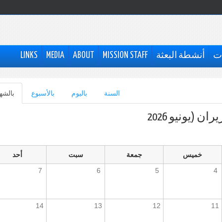
ات
أنشطة البعثة
MISSION STAFF
ABOUT
MEDIA
LINKS
السنة
باليوم
بالأسبوع
بالشه
ران (يونيو 2026
خميس
جمعة
سبت
أحد
7
6
5
4
14
13
12
11