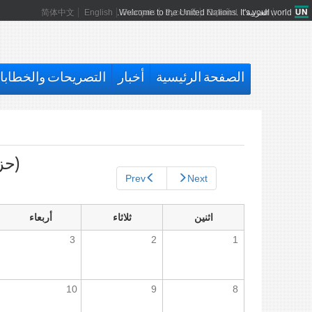
العربية
Español
Русский
Français
Welcome to the United Nations. It's your world.
English
简体中文
الصفحة الرئيسية
أخبار
التصريحات والخطاب
التبويبات
الأساسية
(حزي
Prev
Next
اثنين
ثلاثاء
أربعاء
3
2
1
10
9
8