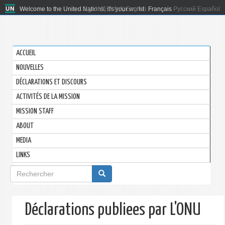
Welcome to the United Nations. It's your world.
العربية
简体中文
English
Français
Русский
Español
ACCUEIL
NOUVELLES
DÉCLARATIONS ET DISCOURS
ACTIVITÉS DE LA MISSION
MISSION STAFF
ABOUT
MEDIA
LINKS
Formulaire
de
recherche
Déclarations publiees par L'ONU