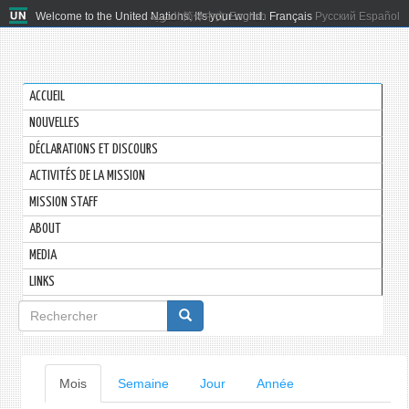
Welcome to the United Nations. It's your world.
العربية
简体中文
English
Français
Русский
Español
ACCUEIL
NOUVELLES
DÉCLARATIONS ET DISCOURS
ACTIVITÉS DE LA MISSION
MISSION STAFF
ABOUT
MEDIA
LINKS
Formulaire
de
recherche
Onglets
Mois
(onglet
Semaine
Jour
Année
actif)