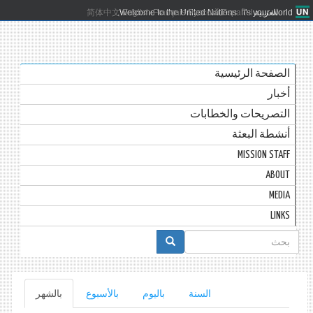
العربية
Español
Русский
Français
English
Welcome to the United Nations. It's your world.
简体中文
الصفحة الرئيسية
أخبار
التصريحات والخطابات
أنشطة البعثة
MISSION STAFF
ABOUT
MEDIA
LINKS
استمارة
البحث
التبويبات
السنة
باليوم
بالأسبوع
بالشهر
(علامة
التبويب