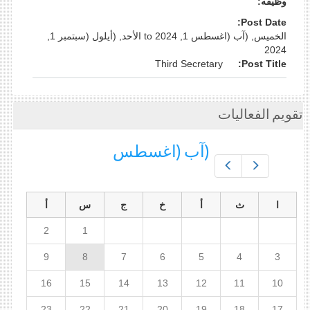
وظيفه:
Post Date:
الخميس, (آب (اغسطس 1, 2024
to
الأحد, (أيلول (سبتمبر 1,
2024
Third Secretary
Post Title:
تقويم الفعاليات
(آب (اغسطس
Prev
Next
ا
ث
أ
خ
ج
س
أ
2
1
9
8
7
6
5
4
3
16
15
14
13
12
11
10
23
22
21
20
19
18
17