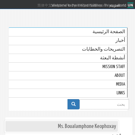
العربية
Español
Русский
Français
English
Welcome to the United Nations. It's your world.
简体中文
الصفحة الرئيسية
أخبار
التصريحات والخطابات
أنشطة البعثة
MISSION STAFF
ABOUT
MEDIA
LINKS
استمارة
البحث
Ms. Boualamphone Keophoxay