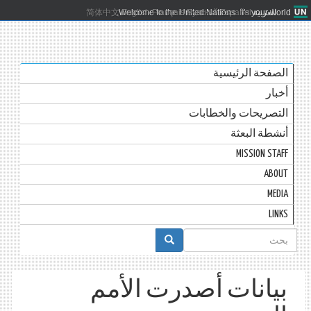
العربية
Español
Русский
Français
English
Welcome to the United Nations. It's your world.
简体中文
الصفحة الرئيسية
أخبار
التصريحات والخطابات
أنشطة البعثة
MISSION STAFF
ABOUT
MEDIA
LINKS
استمارة
البحث
بيانات أصدرت الأمم