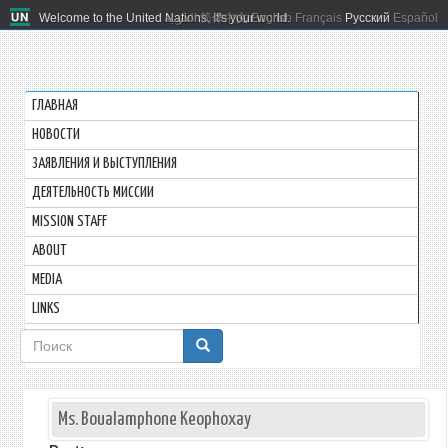
Welcome to the United Nations. It's your world.
العربية
简体中文
English
Français
Русский
Español
ГЛАВНАЯ
HОВОСТИ
ЗАЯВЛЕНИЯ И ВЫСТУПЛЕНИЯ
ДЕЯТЕЛЬНОСТЬ МИССИИ
MISSION STAFF
ABOUT
MEDIA
LINKS
Форма
поиска
Ms. Boualamphone Keophoxay