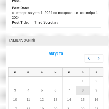
Post:
Post Date:
с
четверг, августа 1, 2024
по
воскресенье, сентября 1,
2024
Post Title:
Third Secretary
КАЛЕНДАРЬ СОБЫТИЙ
августа
Предыдущ
След
п
в
с
ч
п
с
в
1
2
3
4
5
6
7
8
9
10
11
12
13
14
15
16
17
18
19
20
21
22
23