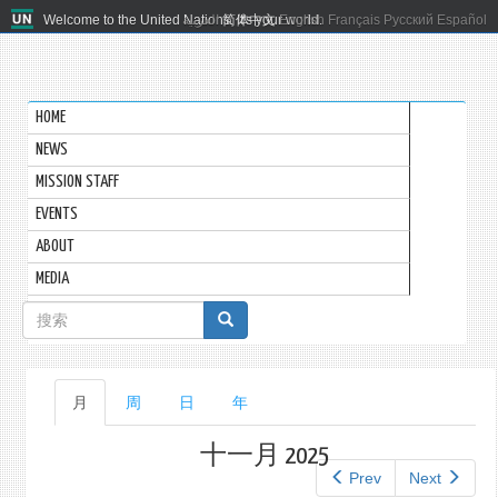
Welcome to the United Nations. It's your world.
العربية
简体中文
English
Français
Русский
Español
HOME
NEWS
MISSION STAFF
EVENTS
ABOUT
MEDIA
搜
索
表
主
月
（活
周
日
年
单
动
标
标
十一月 2025
签
签）
Prev
Next