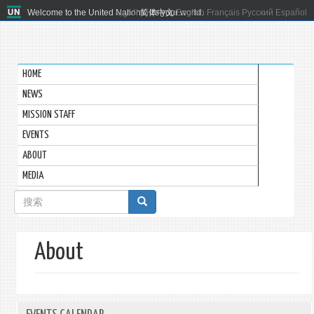
Welcome to the United Nations. It's your world.
العربية
简体中文
English
Français
Русский
Español
HOME
NEWS
MISSION STAFF
EVENTS
ABOUT
MEDIA
搜
索
表
About
单