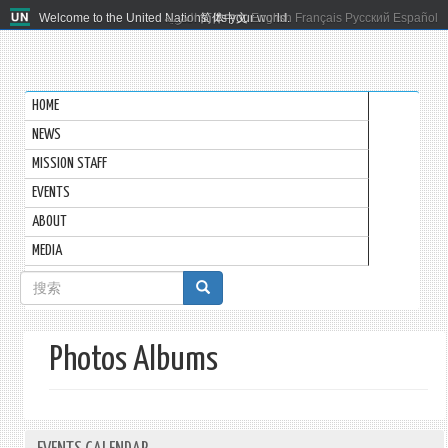
Welcome to the United Nations. It's your world.
العربية
简体中文
English
Français
Русский
Español
HOME
NEWS
MISSION STAFF
EVENTS
ABOUT
MEDIA
搜
索
表
Photos Albums
单