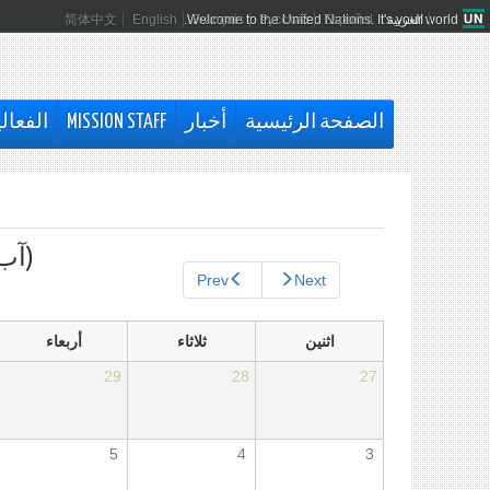
العربية
Español
Русский
Français
Welcome to the United Nations. It's your world.
English
简体中文
الصفحة الرئيسية
أخبار
MISSION STAFF
الفعال
التبويبات
الأساسية
(آب 
Prev
Next
اثنين
ثلاثاء
أربعاء
29
28
27
5
4
3