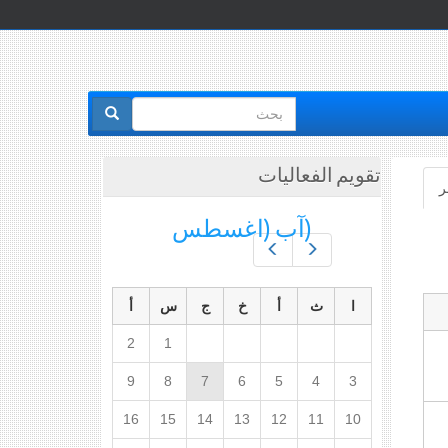
استمارة
البحث
تقويم الفعاليات
ر
(علامة
التبويب
(آب (اغسطس
النشطة)
Prev
Next
ا
ث
أ
خ
ج
س
أ
2
1
9
8
7
6
5
4
3
16
15
14
13
12
11
10