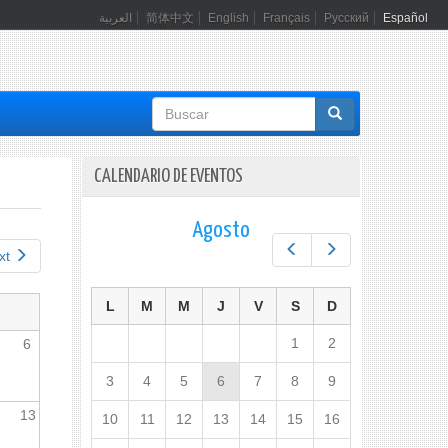
العربية
简体中文
English
Français
Русский
Español
Formulario
de
búsqueda
CALENDARIO DE EVENTOS
Agosto
Prev
Next
xt
L
M
M
J
V
S
D
1
2
6
3
4
5
6
7
8
9
13
10
11
12
13
14
15
16