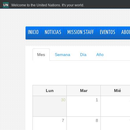
Welcome to the United Nations. It's your world.
INICIO
NOTICIAS
MISSION STAFF
EVENTOS
ABO
Solapas
Mes
(solapa
Semana
Día
Año
activa)
principales
Lun
Mar
Mié
30
1
7
8