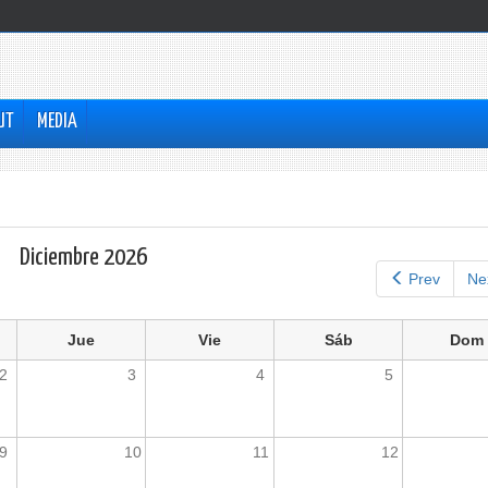
UT
MEDIA
Diciembre 2026
Prev
Ne
Jue
Vie
Sáb
Dom
2
3
4
5
9
10
11
12