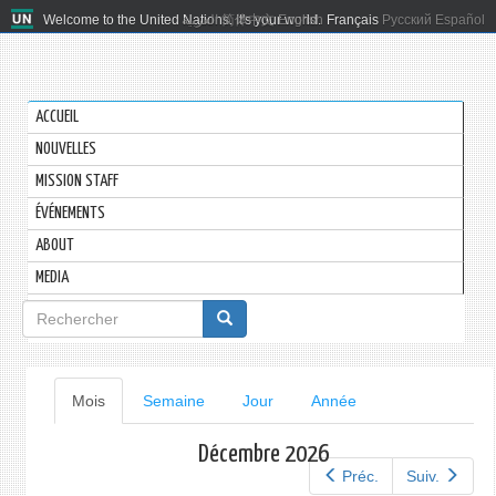
Welcome to the United Nations. It's your world.
العربية
简体中文
English
Français
Русский
Español
ACCUEIL
NOUVELLES
MISSION STAFF
ÉVÉNEMENTS
ABOUT
MEDIA
Formulaire
de
recherche
Onglets
Mois
(onglet
Semaine
Jour
Année
actif)
principaux
Décembre 2026
Préc.
Suiv.