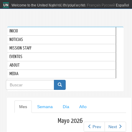
Welcome to the United Nations. It's your world.
العربية
简体中文
English
Français
Русский
Español
INICIO
NOTICIAS
MISSION STAFF
EVENTOS
ABOUT
MEDIA
Formulario
de
búsqueda
Solapas
Mes
(solapa
Semana
Día
Año
activa)
principales
Mayo 2026
Prev
Next