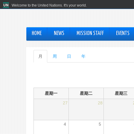
Welcome to the United Nations. It's your world.
HOME
NEWS
MISSION STAFF
EVENTS
主
月
（活
周
日
年
动
标
标
签
签）
星期一
星期二
星期三
27
28
4
5