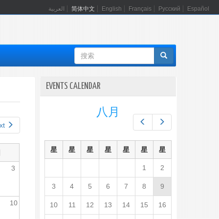
العربية
简体中文
English
Français
Русский
Español
搜
索
表
EVENTS CALENDAR
单
八月
Prev
Next
xt
星
星
星
星
星
星
星
日
1
2
3
3
4
5
6
7
8
9
10
10
11
12
13
14
15
16