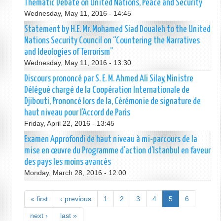
Thematic Debate on United Nations, Peace and Security
Wednesday, May 11, 2016 - 14:45
Statement by H.E. Mr. Mohamed Siad Doualeh to the United
Nations Security Council on “Countering the Narratives
and Ideologies of Terrorism”
Wednesday, May 11, 2016 - 13:30
Discours prononcé par S. E. M. Ahmed Ali Silay, Ministre
Délégué chargé de la Coopération Internationale de
Djibouti, Prononcé lors de la, Cérémonie de signature de
haut niveau pour l’Accord de Paris
Friday, April 22, 2016 - 13:45
Examen Approfondi de haut niveau à mi-parcours de la
mise en œuvre du Programme d’action d’Istanbul en faveur
des pays les moins avancés
Monday, March 28, 2016 - 12:00
« first
‹ previous
1
2
3
4
5
6
next ›
last »