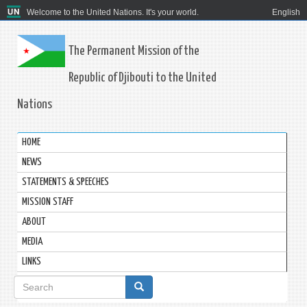
Welcome to the United Nations. It's your world.
English
The Permanent Mission of the
Republic of Djibouti to the United
Nations
HOME
NEWS
STATEMENTS & SPEECHES
MISSION STAFF
ABOUT
MEDIA
LINKS
Search