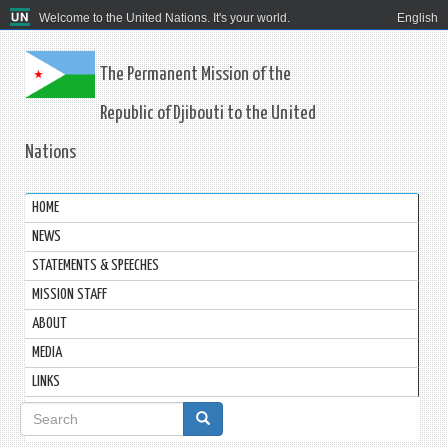
Welcome to the United Nations. It's your world.
English
The Permanent Mission of the
Republic of Djibouti to the United
Nations
HOME
NEWS
STATEMENTS & SPEECHES
MISSION STAFF
ABOUT
MEDIA
LINKS
Search