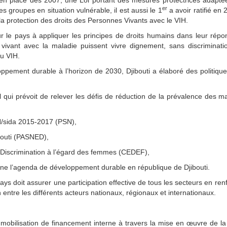
en place dès 2007, une Loi portant des mesures protectrices adapté
er
s groupes en situation vulnérable, il est aussi le 1
a avoir ratifié en 
a protection des droits des Personnes Vivants avec le VIH.
 pour le pays à appliquer les principes de droits humains dans leur rép
vivant avec la maladie puissent vivre dignement, sans discriminatio
du VIH.
ppement durable à l’horizon de 2030, Djibouti a élaboré des politique
qui prévoit de relever les défis de réduction de la prévalence des m
IH/sida 2015-2017 (PSN),
bouti (PASNED),
e Discrimination à l’égard des femmes (CEDEF),
line l’agenda de développement durable en république de Djibouti.
ays doit assurer une participation effective de tous les secteurs en ren
n entre les différents acteurs nationaux, régionaux et internationaux.
obilisation de financement interne à travers la mise en œuvre de la 