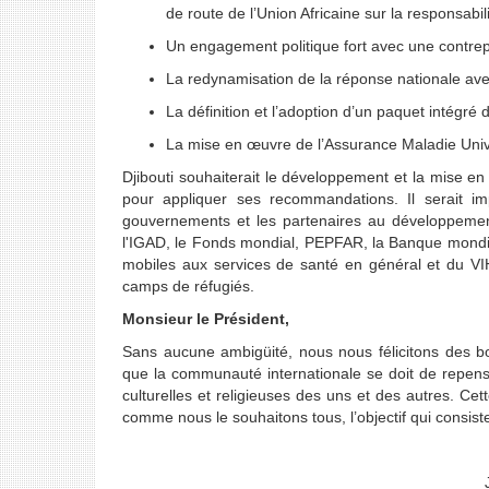
de route de l’Union Africaine sur la responsabili
Un engagement politique fort avec une contrep
La redynamisation de la réponse nationale av
La définition et l’adoption d’un paquet intégré 
La mise en œuvre de l’Assurance Maladie Univ
Djibouti souhaiterait le développement et la mise e
pour appliquer ses recommandations. Il serait impé
gouvernements et les partenaires au développemen
l'IGAD, le Fonds mondial, PEPFAR, la Banque mondiale
mobiles aux services de santé en général et du VIH 
camps de réfugiés.
Monsieur le Président,
Sans aucune ambigüité, nous nous félicitons des bon
que la communauté internationale se doit de repenser
culturelles et religieuses des uns et des autres. Ce
comme nous le souhaitons tous, l’objectif qui consist
Je vous remercie de v