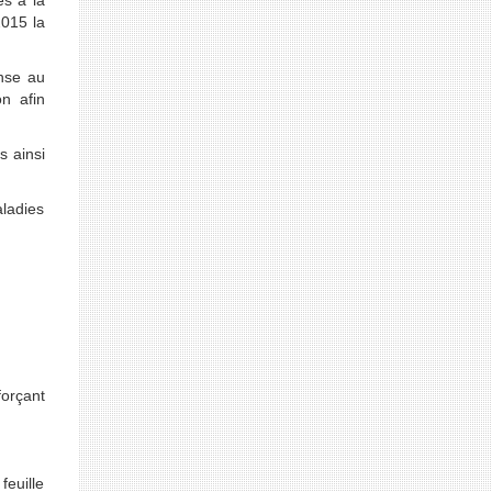
es à la
2015 la
onse au
n afin
s ainsi
aladies
forçant
feuille