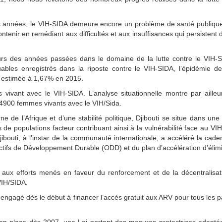
s années, le VIH-SIDA demeure encore un problème de santé publique
tenir en remédiant aux difficultés et aux insuffisances qui persistent 
ours des années passées dans le domaine de la lutte contre le VIH-S
uables enregistrés dans la riposte contre le VIH-SIDA, l’épidémie d
 estimée à 1,67% en 2015.
vivant avec le VIH-SIDA. L’analyse situationnelle montre par aille
 4900 femmes vivants avec le VIH/Sida.
e de l’Afrique et d’une stabilité politique, Djibouti se situe dans une
de populations facteur contribuant ainsi à la vulnérabilité face au VI
ibouti, à l’instar de la communauté internationale, a accéléré la cad
ctifs de Développement Durable (ODD) et du plan d’accélération d’élim
 aux efforts menés en faveur du renforcement et de la décentralisat
 VIH/SIDA.
engagé dès le début à financer l’accès gratuit aux ARV pour tous les p