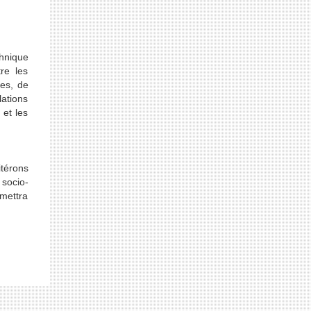
chnique
tre les
es, de
lations
 et les
itérons
 socio-
rmettra