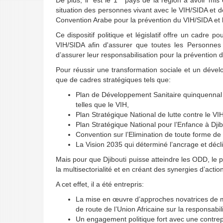
De plus, il est le 1
pays de la région a avoir mis 
situation des personnes vivant avec le VIH/SIDA et de
Convention Arabe pour la prévention du VIH/SIDA et l
Ce dispositif politique et législatif offre un cadre
VIH/SIDA afin d'assurer que toutes les Personnes 
d’assurer leur responsabilisation pour la prévention 
Pour réussir une transformation sociale et un dévelo
que de cadres stratégiques tels que:
Plan de Développement Sanitaire quinquennal q
telles que le VIH,
Plan Stratégique National de lutte contre le V
Plan Stratégique National pour l’Enfance à Dji
Convention sur l’Elimination de toute forme d
La Vision 2035 qui déterminé l’ancrage et déc
Mais pour que Djibouti puisse atteindre les ODD, le p
la multisectorialité et en créant des synergies d’actio
A cet effet, il a été entrepris:
La mise en œuvre d’approches novatrices de mob
de route de l’Union Africaine sur la responsabili
Un engagement politique fort avec une contrep