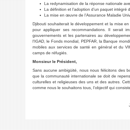
La redynamisation de la réponse nationale av
La définition et l’adoption d’un paquet intégré 
La mise en œuvre de l’Assurance Maladie Univ
Djibouti souhaiterait le développement et la mise e
pour appliquer ses recommandations. Il serait impé
gouvernements et les partenaires au développemen
l'IGAD, le Fonds mondial, PEPFAR, la Banque mondiale
mobiles aux services de santé en général et du VIH 
camps de réfugiés.
Monsieur le Président,
Sans aucune ambigüité, nous nous félicitons des bon
que la communauté internationale se doit de repenser
culturelles et religieuses des uns et des autres. Ce
comme nous le souhaitons tous, l’objectif qui consist
Je vous remercie de v