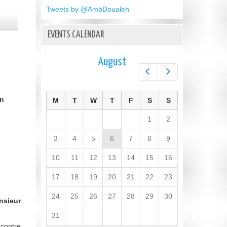
Tweets by @AmbDoualeh
EVENTS CALENDAR
August
Prev
Next
on
M
T
W
T
F
S
S
1
2
3
4
5
6
7
8
9
10
11
12
13
14
15
16
17
18
19
20
21
22
23
24
25
26
27
28
29
30
nsieur
31
 contre