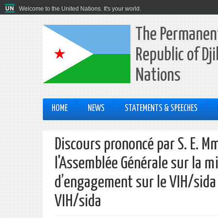
Welcome to the United Nations. It's your world.
The Permanent
Republic of Dj
Nations
HOME
NEWS
STATEMENTS & SPEECHES
Discours prononcé par S. E.
l'Assemblée Générale sur la m
d’engagement sur le VIH/sida 
VIH/sida