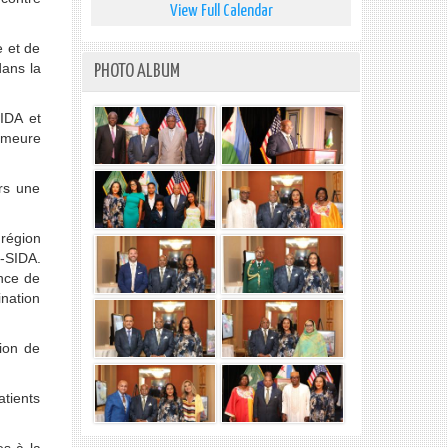
View Full Calendar
 et de
dans la
PHOTO ALBUM
IDA et
emeure
urs une
 région
H-SIDA.
ence de
ination
ion de
atients