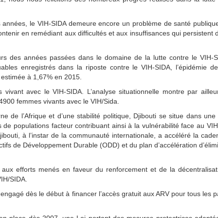
s années, le VIH-SIDA demeure encore un problème de santé publique
tenir en remédiant aux difficultés et aux insuffisances qui persistent 
ours des années passées dans le domaine de la lutte contre le VIH-S
uables enregistrés dans la riposte contre le VIH-SIDA, l’épidémie d
 estimée à 1,67% en 2015.
vivant avec le VIH-SIDA. L’analyse situationnelle montre par aille
 4900 femmes vivants avec le VIH/Sida.
e de l’Afrique et d’une stabilité politique, Djibouti se situe dans une
de populations facteur contribuant ainsi à la vulnérabilité face au VI
ibouti, à l’instar de la communauté internationale, a accéléré la cad
ctifs de Développement Durable (ODD) et du plan d’accélération d’élim
 aux efforts menés en faveur du renforcement et de la décentralisat
 VIH/SIDA.
engagé dès le début à financer l’accès gratuit aux ARV pour tous les p