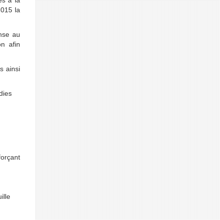
es à la
2015 la
onse au
n afin
s ainsi
dies
forçant
ille