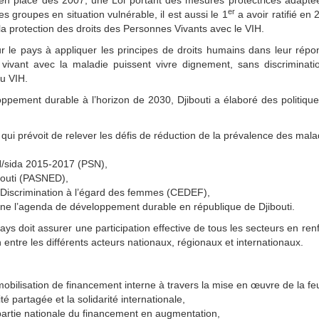
en place dès 2007, une Loi portant des mesures protectrices adapté
er
s groupes en situation vulnérable, il est aussi le 1
a avoir ratifié en 
a protection des droits des Personnes Vivants avec le VIH.
 pour le pays à appliquer les principes de droits humains dans leur rép
vivant avec la maladie puissent vivre dignement, sans discriminatio
du VIH.
ppement durable à l’horizon de 2030, Djibouti a élaboré des politique
ui prévoit de relever les défis de réduction de la prévalence des mala
IH/sida 2015-2017 (PSN),
bouti (PASNED),
e Discrimination à l’égard des femmes (CEDEF),
line l’agenda de développement durable en république de Djibouti.
ays doit assurer une participation effective de tous les secteurs en ren
n entre les différents acteurs nationaux, régionaux et internationaux.
ilisation de financement interne à travers la mise en œuvre de la feu
té partagée et la solidarité internationale,
artie nationale du financement en augmentation,