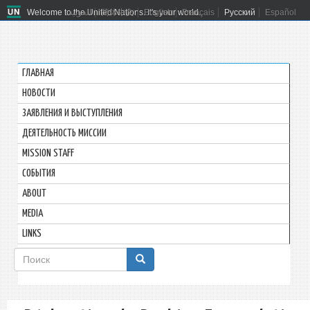
Welcome to the United Nations. It's your world.
العربية
简体中文
English
Français
Русский
Español
ГЛАВНАЯ
HОВОСТИ
ЗАЯВЛЕНИЯ И ВЫСТУПЛЕНИЯ
ДЕЯТЕЛЬНОСТЬ МИССИИ
MISSION STAFF
СОБЫТИЯ
ABOUT
MEDIA
LINKS
Форма
поиска
Поиск