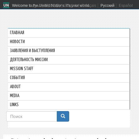
Welcome to the United Nations. It's your world.
العربية
简体中文
English
Français
Русский
Español
ГЛАВНАЯ
HОВОСТИ
ЗАЯВЛЕНИЯ И ВЫСТУПЛЕНИЯ
ДЕЯТЕЛЬНОСТЬ МИССИИ
MISSION STAFF
СОБЫТИЯ
ABOUT
MEDIA
LINKS
Форма
поиска
Поиск