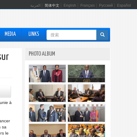
العربية
简体中文
English
Français
Русский
Español
搜
MEDIA
LINKS
索
表
PHOTO ALBUM
sur
单
unie à
lancer
s sa
rs le