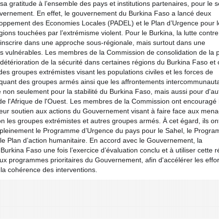
a gratitude à l’ensemble des pays et institutions partenaires, pour le s
ouvernement. En effet, le gouvernement du Burkina Faso a lancé deux
eloppement des Economies Locales (PADEL) et le Plan d’Urgence pour l
ions touchées par l’extrémisme violent. Pour le Burkina, la lutte contre
t s’inscrire dans une approche sous-régionale, mais surtout dans une
vulnérables. Les membres de la Commission de consolidation de la p
détérioration de la sécurité dans certaines régions du Burkina Faso et 
 groupes extrémistes visant les populations civiles et les forces de
pliquant des groupes armés ainsi que les affrontements intercommunauta
 non seulement pour la stabilité du Burkina Faso, mais aussi pour d'au
 de l'Afrique de l'Ouest. Les membres de la Commission ont encouragé 
 leur soutien aux actions du Gouvernement visant à faire face aux men
on les groupes extrémistes et autres groupes armés. À cet égard, ils on
pleinement le Programme d’Urgence du pays pour le Sahel, le Progr
e Plan d’action humanitaire. En accord avec le Gouvernement, la
urkina Faso une fois l’exercice d’évaluation conclu et à utiliser cette 
ux programmes prioritaires du Gouvernement, afin d'accélérer les effor
 la cohérence des interventions.