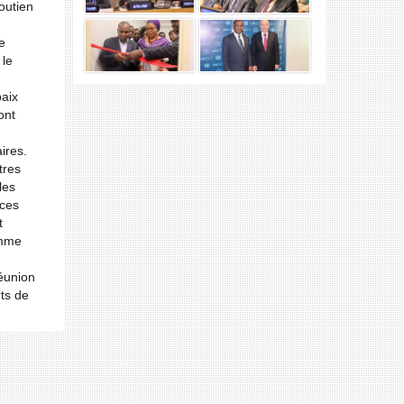
outien
e
 le
aix
ont
ires.
tres
les
aces
t
amme
réunion
ts de