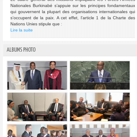
Nationales Burkinabé s’appuie sur les principes fondamentaux
qui gouvernent la plupart des organisations internationales qui
s’occupent de la paix. A cet effet, l’article 1 de la Charte des
Nations Unies stipule que :
Lire la suite
de
Les
contributions
du
ALBUMS PHOTO
Burkina
Faso
aux
Missions
de
Paix