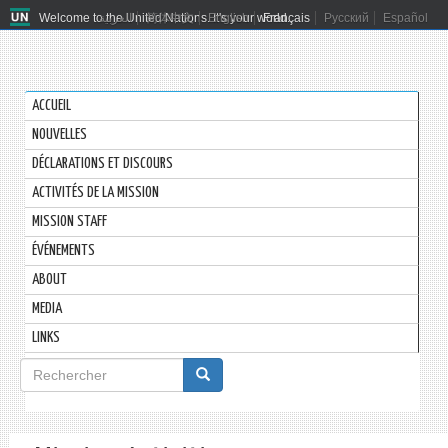
Welcome to the United Nations. It's your world.
العربية
简体中文
English
Français
Русский
Español
ACCUEIL
NOUVELLES
DÉCLARATIONS ET DISCOURS
ACTIVITÉS DE LA MISSION
MISSION STAFF
ÉVÉNEMENTS
ABOUT
MEDIA
LINKS
Formulaire
de
Rechercher
recherche