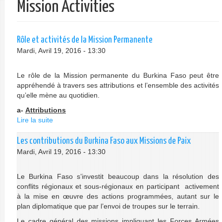
Mission Activities
Rôle et activités de la Mission Permanente
Mardi, Avril 19, 2016 - 13:30
Le rôle de la Mission permanente du Burkina Faso peut être
appréhendé à travers ses attributions et l’ensemble des activités
qu’elle mène au quotidien.
a-
Attributions
Lire la suite
de
Rôle
et
Les contributions du Burkina Faso aux Missions de Paix
activités
Mardi, Avril 19, 2016 - 13:30
de
la
Le Burkina Faso s’investit beaucoup dans la résolution des
Mission
conflits régionaux et sous-régionaux en participant activement
Permanente
à la mise en œuvre des actions programmées, autant sur le
plan diplomatique que par l’envoi de troupes sur le terrain.
Le cadre général des missions impliquant les Forces Armées