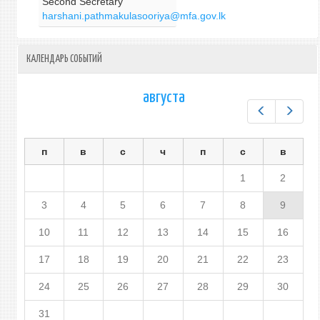
Second Secretary
harshani.pathmakulasooriya@mfa.gov.lk
КАЛЕНДАРЬ СОБЫТИЙ
августа
Предыдущ
След
п
в
с
ч
п
с
в
1
2
3
4
5
6
7
8
9
10
11
12
13
14
15
16
17
18
19
20
21
22
23
24
25
26
27
28
29
30
31