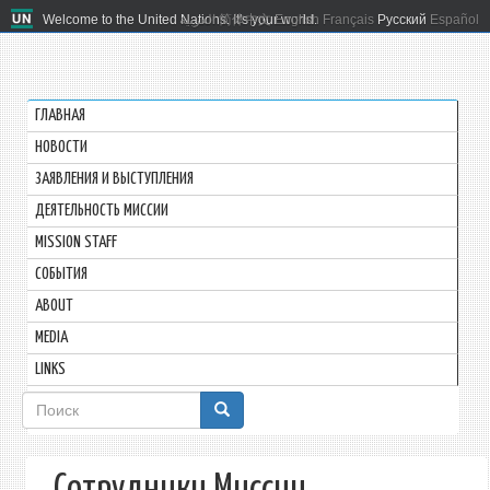
Welcome to the United Nations. It's your world.
العربية
简体中文
English
Français
Русский
Español
ГЛАВНАЯ
HОВОСТИ
ЗАЯВЛЕНИЯ И ВЫСТУПЛЕНИЯ
ДЕЯТЕЛЬНОСТЬ МИССИИ
MISSION STAFF
СОБЫТИЯ
ABOUT
MEDIA
LINKS
Форма
поиска
Сотрудники Миссии