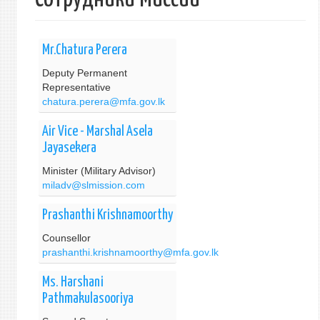
Mr.Chatura Perera
Deputy Permanent
Representative
chatura.perera@mfa.gov.lk
Air Vice - Marshal Asela
Jayasekera
Minister (Military Advisor)
miladv@slmission.com
Prashanthi Krishnamoorthy
Counsellor
prashanthi.krishnamoorthy@mfa.gov.lk
Ms. Harshani
Pathmakulasooriya