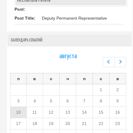
Mr.Chatura Perera
Post:
Post Title:
Deputy Permanent Representative
КАЛЕНДАРЬ СОБЫТИЙ
августа
Предыдущ
След
п
в
с
ч
п
с
в
1
2
3
4
5
6
7
8
9
10
11
12
13
14
15
16
17
18
19
20
21
22
23