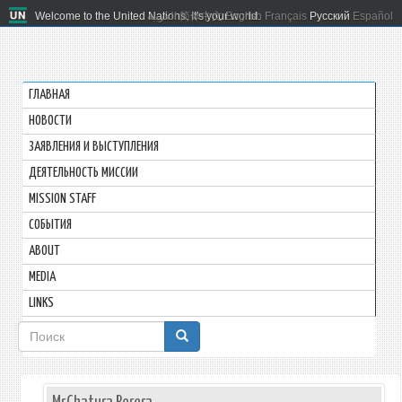
Welcome to the United Nations. It's your world.
العربية
简体中文
English
Français
Русский
Español
ГЛАВНАЯ
HОВОСТИ
ЗАЯВЛЕНИЯ И ВЫСТУПЛЕНИЯ
ДЕЯТЕЛЬНОСТЬ МИССИИ
MISSION STAFF
СОБЫТИЯ
ABOUT
MEDIA
LINKS
Форма
поиска