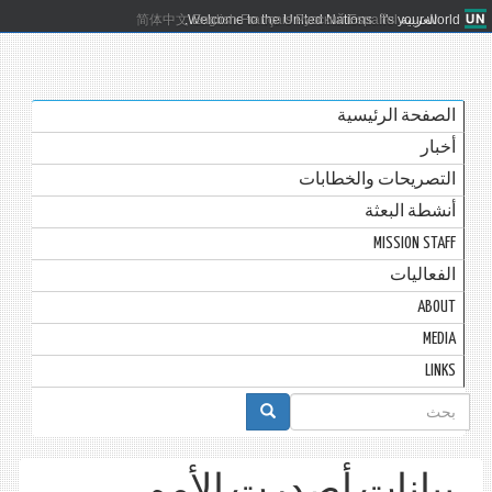
العربية
Español
Русский
Français
English
Welcome to the United Nations. It's your world.
简体中文
الصفحة الرئيسية
أخبار
التصريحات والخطابات
أنشطة البعثة
MISSION STAFF
الفعاليات
ABOUT
MEDIA
LINKS
استمارة
البحث
بيانات أصدرت الأمم