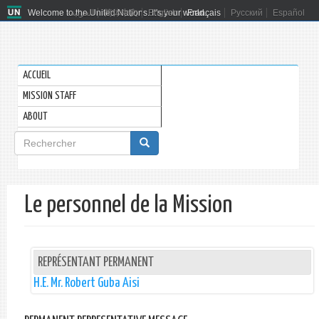
Welcome to the United Nations. It's your world.
العربية
简体中文
English
Français
Русский
Español
ACCUEIL
MISSION STAFF
ABOUT
Formulaire
de
Rechercher
recherche
Le personnel de la Mission
REPRÉSENTANT PERMANENT
H.E. Mr. Robert Guba Aisi