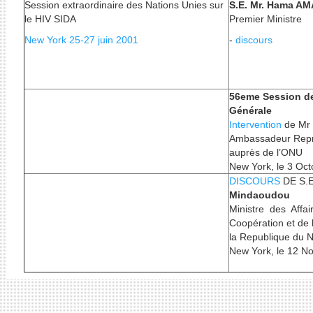
Session extraordinaire des Nations Unies sur
S.E. Mr. Hama A
le HIV SIDA
Premier Ministre
New York 25-27 juin 2001
-
discours
56eme Session d
Générale
Intervention
de Mr
Ambassadeur Repr
auprès de l’ONU
New York, le 3 Oc
DISCOURS
DE S.
Mindaoudou
Ministre des Affai
Coopération et de l
la Republique du N
New York, le 12 