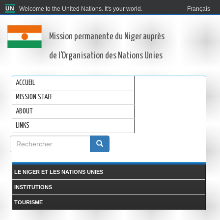
Welcome to the United Nations. It's your world.
Français
Mission permanente du Niger auprès
de l'Organisation des Nations Unies
ACCUEIL
MISSION STAFF
ABOUT
LINKS
Formulaire
de
Rechercher
recherche
LE NIGER ET LES NATIONS UNIES
INSTITUTIONS
TOURISME