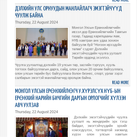
READ MORE
ABO
МОНГ
ДЭЛХИЙН УЛС ОРНУУДЫН МАНЛАЙЛАГЧ ЭМЭГТЭЙЧҮҮД
УЛС
ЧУУЛЖ БАЙНА
ХУРА
Thursday, 22 August 2024
ЧУУЛ
Монгол Улсын Ерөнхийлөгчийн
ДЭЛ
ивээл дор Ерөнхийлөгчийн Тамгын
газар, Гадаад харилцааны яам,
ЭМЭ
НҮБ хамтран анх удаа зохион
ЧУУЛ
байгуулж буй “Ногоон ирээдүйн
УУЛЗ
төлөө” сэдэвт Дэлхийн
эмэгтэйчүүдийн чуулга уулзалт
ӨНД
Төрийн ордонд эхэллээ.
Чуулга уулзалтад дэлхийн 19 улсын төр, засгийн тэргүүн, хууль
тогтоох байгууллагын дарга, сайд, олон улсын 20 орчим байгууллага,
олон улсын төрийн бус байгууллага болон бизнес, спорт, урлаг зэрэг
салбарын эмэгтэй манлайлагчид оролцож байна.
READ MORE
ABO
ДЭЛ
МОНГОЛ УЛСЫН ЕРӨНХИЙЛӨГЧ У.ХҮРЭЛСҮХ НҮБ-ЫН
УЛС
ЕРӨНХИЙ НАРИЙН БИЧГИЙН ДАРГЫН ОРЛОГЧИЙГ ХҮЛЭЭН
ОРН
АВЧ УУЛЗАВ
МАН
Thursday, 22 August 2024
ЭМЭ
Дэлхийн эмэгтэйчүүдийн чуулга
ЧУУ
уулзалт нь жендерийн эрх тэгш
БАЙ
байдал, эмэгтэйчүүдийн эрхийг
нэмэгдүүлэх, тогтвортой хөгжилд
хүрэх олон улсын хамтын