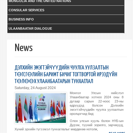
MONGOLIA AND THE UNITED NATIONS
CONSULAR SERVICES
BUSINESS INFO
ULAANBAATAR DIALOGUE
News
ДЭЛХИЙН ЭМЭГТЭЙЧҮҮДИЙН ЧУУЛГА УУЛЗАЛТЫН
ТӨГСГӨЛИЙН БАРИМТ БИЧИГ ТОГТВОРТОЙ ИРЭЭДҮЙН
ТӨЛӨӨХ УЛААНБААТАРЫН ТУНХАГЛАЛ
Saturday, 24 August 2024
Монгол Улсын нийслэл
Улаанбаатар хотноо 2024 оны 8
дугаар сарын 22-ноос 23-ны
өдрүүдэд болсон Дэлхийн
эмэгтэйчүүдийн чуулга уулзалтын
оролцогчид бид:
Олон улсын хууль болон НҮБ-ын
Дүрэм, түүний зорилго, зарчмууд,
Хүний эрхийн түгээмэл тунхаглалыг мөрдөхөө нотолж,