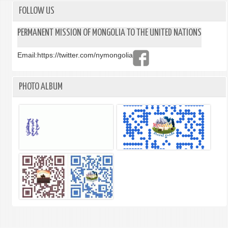
СЭД
FOLLOW US
ТУСГ
АРГА
PERMANENT MISSION OF MONGOLIA TO THE UNITED NATIONS
ХЭМ
ХАМ
Email:
https://twitter.com/nymongolia
ЗОХ
БАЙГ
PHOTO ALBUM