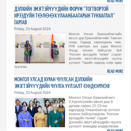
READ MORE
ABO
ДЭЛ
ДЭЛХИЙН ЭМЭГТЭЙЧҮҮДИЙН ФОРУМ “ТОГТВОРТОЙ
ЭМЭ
ИРЭЭДҮЙН ТӨЛӨӨХ УЛААНБААТАРЫН ТУНХАГЛАЛ”
ЧУУЛ
ГАРГАВ
УУЛ
Friday, 23 August 2024
ТӨГ
Монгол Улсын Ерөнхийлөгчийн
БАР
ивээл дор Ерөнхийлөгчийн Тамгын
БИЧИ
газар, Гадаад харилцааны яам,
НҮБ хамтран анх удаа Монгол
ТОГТ
Улсад зохион байгуулж буй
ИРЭ
“Ногоон ирээдүйн төлөө” сэдэвт
Дэлхийн эмэгтэйчүүдийн чуулга
ТӨ
уулзалт Төрийн ордонд хоёр өдөр
УЛАА
чууллаа.
ТУНХ
READ MORE
ABO
ДЭЛ
МОНГОЛ УЛСАД ХУРАН ЧУУЛСАН ДЭЛХИЙН
ЭМЭ
ЭМЭГТЭЙЧҮҮДИЙН ЧУУЛГА УУЛЗАЛТ ӨНДӨРЛӨВ
ФОР
Friday, 23 August 2024
“ТОГ
Монгол Улсын Ерөнхийлөгч
ИРЭ
У.Хүрэлсүхийн ивээл дор 8
дугаар сарын 22-23-ны
ТӨ
өдрүүдэд Улаанбаатар хотноо
УЛАА
зохион байгуулагдсан “Ногоон
ирээдүйн төлөө” сэдэвт
ТУНХ
Дэлхийн эмэгтэйчүүдийн чуулга
ГАРГ
уулзалт өнөөдөр өндөрлөлөө.