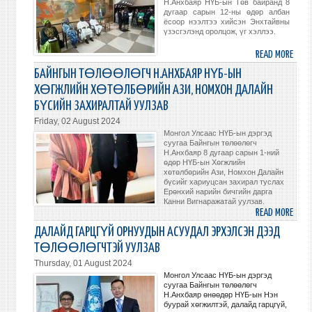
Н.Анхбаяр НҮБ-ын Төв байранд 8
БОЛ
дугаар сарын 12-ны өдөр албан
ёсоор нээлтээ хийсэн Энхтайвны
үзэсгэлэнд оролцож, үг хэллээ.
READ MORE
ABO
БАЙ
БАЙНГЫН ТӨЛӨӨЛӨГЧ Н.АНХБАЯР НҮБ-ЫН
ТӨЛ
ХӨГЖЛИЙН ХӨТӨЛБӨРИЙН АЗИ, НОМХОН ДАЛАЙН
Н.АН
БҮСИЙН ЗАХИРАЛТАЙ УУЛЗАВ
ЭНХ
Friday, 02 August 2024
ҮЗЭС
Монгол Улсаас НҮБ-ын дэргэд
НЭЭ
суугаа Байнгын төлөөлөгч
ОРО
Н.Анхбаяр 8 дугаар сарын 1-ний
өдөр НҮБ-ын Хөгжлийн
ҮГ
хөтөлбөрийн Ази, Номхон Далайн
ХЭЛЛ
бүсийг хариуцсан захирал туслах
Ерөнхий нарийн бичгийн дарга
Канни Вигнаражатай уулзав.
READ MORE
ABO
БАЙ
ДАЛАЙД ГАРЦГҮЙ ОРНУУДЫН АСУУДАЛ ЭРХЭЛСЭН ДЭЭД
ТӨЛ
ТӨЛӨӨЛӨГЧТЭЙ УУЛЗАВ
Н.АН
Thursday, 01 August 2024
НҮБ-
Монгол Улсаас НҮБ-ын дэргэд
ЫН
суугаа Байнгын төлөөлөгч
Н.Анхбаяр өнөөдөр НҮБ-ын Нэн
ХӨГ
буурай хөгжилтэй, далайд гарцгүй,
ХӨТ