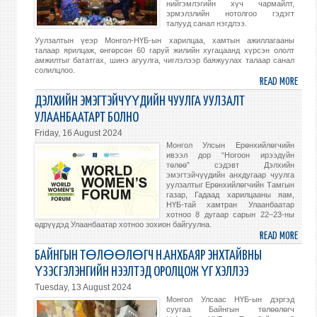
нийгэмлэгийн хүч чармайлт,
эрмэлзлийн нотолгоо гэдэгт
талууд санал нэгдлээ.
Уулзалтын үеэр Монгол-НҮБ-ын харилцаа, хамтын ажиллагааны
талаар ярилцаж, өнгөрсөн 60 гаруй жилийн хугацаанд хүрсэн ололт
амжилтыг бататгах, шинэ агуулга, чиглэлээр баяжуулах талаар санал
солилцлоо.
READ MORE
ABO
МОНГ
ДЭЛХИЙН ЭМЭГТЭЙЧҮҮДИЙН ЧУУЛГА УУЛЗАЛТ
УЛС
УЛААНБААТАРТ БОЛНО
ЕРӨ
Friday, 16 August 2024
У.ХҮ
Монгол Улсын Ерөнхийлөгчийн
НҮБ-
ивээл дор “Ногоон ирээдүйн
төлөө” сэдэвт Дэлхийн
ЫН
эмэгтэйчүүдийн анхдугаар чуулга
ЕРӨ
уулзалтыг Ерөнхийлөгчийн Тамгын
НАР
газар, Гадаад харилцааны яам,
НҮБ-тай хамтран Улаанбаатар
БИЧГ
хотноо 8 дугаар сарын 22–23-ны
ДАР
өдрүүдэд Улаанбаатар хотноо зохион байгуулна.
READ MORE
ABO
ОРЛО
ДЭЛ
ХҮЛ
БАЙНГЫН ТӨЛӨӨЛӨГЧ Н.АНХБАЯР ЭНХТАЙВНЫ
ЭМЭ
АВЧ
ҮЗЭСГЭЛЭНГИЙН НЭЭЛТЭД ОРОЛЦОЖ ҮГ ХЭЛЛЭЭ
ЧУУЛ
УУЛЗ
Tuesday, 13 August 2024
УУЛЗ
Монгол Улсаас НҮБ-ын дэргэд
УЛАА
суугаа Байнгын төлөөлөгч