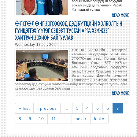
арлын жижиг орнуудын асуудал
АЗИ,
эрхэлсэн Дээд төлөөлөгч Рабаб
Фатиматай уулзав.
НОМ
READ MORE
ABO
ДАЛ
ДАЛ
ӨЛСГӨЛӨНГ ЗОГСООХОД ДЭД БҮТЦИЙН ХОЛБОЛТЫН
БҮС
ГАРЦ
ЗАХИ
ГҮЙЦЭТГЭХ ҮҮРЭГ СЭДЭВТ ТУСГАЙ АРГА ХЭМЖЭЭГ
ОРН
УУЛЗ
ХАМТРАН ЗОХИОН БАЙГУУЛАВ
АСУУ
Wednesday, 17 July 2024
ЭРХЭ
НҮБ-ын ЭЗНЗ-ийн Тогтвортой
ДЭЭ
хөгжлийн асуудлаарх 2024 оны
ТӨЛ
УТӨТЧУ-ын үеэр Польш болон
Ботсвана Улсын БТГ, НҮБ-ын
УУЛЗ
Гамшгийн эрсдэлийг бууруулах
газар, НҮБ-ын Худалдаа, хөгжлийн
бага хурал, Дэлхийн хүнсний
хөтөлбөртэй хамтран “Өлсгөлөнг
зогсооход дэд бүтцийн холболтын гүйцэтгэх үүрэг” сэдэвт тусгай арга
хэмжээг хамтран зохион байгуулав.
READ MORE
ABO
ӨЛС
ЗОГС
« first
‹ previous
…
3
4
5
6
7
ДЭД
БҮТ
8
9
10
11
…
next ›
last »
ХОЛ
ГҮЙЦ
ҮҮР