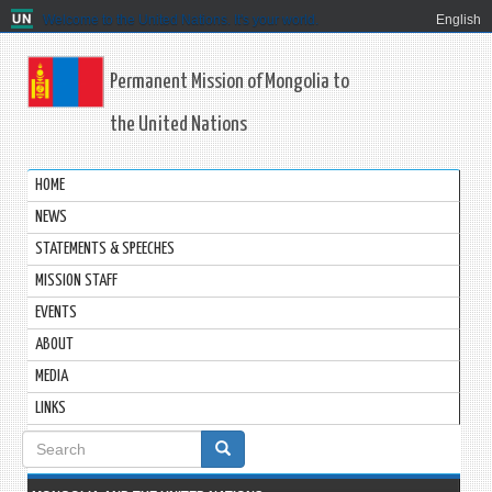
Welcome to the United Nations. It's your world.
English
Permanent Mission of Mongolia to
the United Nations
HOME
NEWS
STATEMENTS & SPEECHES
MISSION STAFF
EVENTS
ABOUT
MEDIA
LINKS
Search
form