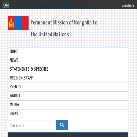
Welcome to the United Nations. It's your world.
English
Permanent Mission of Mongolia to
the United Nations
HOME
NEWS
STATEMENTS & SPEECHES
MISSION STAFF
EVENTS
ABOUT
MEDIA
LINKS
Search
form