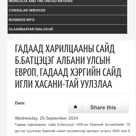
MONGOLIA AND THE UNITED NATIONS
CONSULAR SERVICES
BUSINESS INFO
ULAANBAATAR DIALOGUE
ГАДААД ХАРИЛЦААНЫ САЙД
Б.БАТЦЭЦЭГ АЛБАНИ УЛСЫН
ЕВРОП, ГАДААД ХЭРГИЙН САЙД
ИГЛИ ХАСАНИ-ТАЙ УУЛЗЛАА
Date:
Wednesday, 25 September 2024
Гадаад харилцааны сайд Б.Батцэцэг НҮБ-ын Ерөнхий Ассамблейн 79
дүгээр чуулганы Ерөнхий санал шүүмжлэлд оролцох үеэрээ 2024 оны 9