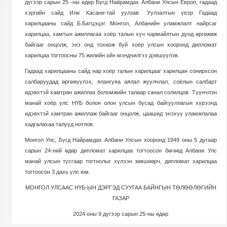
дүгээр сарын 25 -ны өдөр Бүгд Найрамдах Албани Улсын Европ, гадаад
хэргийн сайд Или Хасани-тай уулзав. Уулзалтын үеэр Гадаад
харилцааны сайд Б.Батцэцэг Монгол, Албанийн уламжлалт найрсаг
харилцаа, хамтын ажиллагаа хоёр талын хүч чармайлтын дүнд өргөжиж
байгааг онцолж, энэ онд тохиож буй хоёр улсын хооронд дипломат
харилцаа тогтоосны 75 жилийн ойн мэндчилгээ дэвшүүлэв.
Гадаад харилцааны сайд нар хоёр талын харилцааг харилцан сонирхсон
салбаруудад өргөжүүлэх, ялангуяа аялал жуулчлал, соёлын салбарт
идэвхтэй хамтран ажиллах боломжийн талаар санал солилцов. Түүнчлэн
манай хоёр улс НҮБ болон олон улсын бусад байгууллагын хүрээнд
идэвхтэй хамтран ажиллаж байгааг онцолж, цаашид энэхүү уламжлалаа
хадгалахаа талууд нотлов.
Монгол Улс, Бүгд Найрамдах Албани Улсын хооронд 1949 оны 5 дугаар
сарын 24-ний өдөр дипломат харилцаа тогтоосон бөгөөд Албани Улс
манай улсын тусгаар тогтнолыг хүлээн зөвшөөрч, дипломат харилцаа
тогтоосон 3 дахь улс юм.
МОНГОЛ УЛСААС НҮБ-ЫН ДЭРГЭД СУУГАА БАЙНГЫН ТӨЛӨӨЛӨГИЙН
ГАЗАР
2024 оны 9 дүгээр сарын 25-ны өдөр