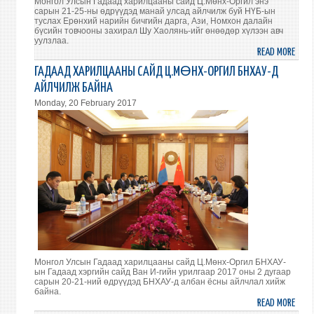
Монгол Улсын Гадаад харилцааны сайд Ц.Мөнх-Оргил энэ
сарын 21-25-ны өдрүүдэд манай улсад айлчилж буй НҮБ-ын
туслах Ерөнхий нарийн бичгийн дарга, Ази, Номхон далайн
бүсийн товчооны захирал Шу Хаолянь-ийг өнөөдөр хүлээн авч
уулзлаа.
READ MORE
ABO
САЙ
ГАДААД ХАРИЛЦААНЫ САЙД Ц.МӨНХ-ОРГИЛ БНХАУ-Д
Ц.М
АЙЛЧИЛЖ БАЙНА
ОРГИ
Monday, 20 February 2017
НҮБ-
ЫН
ХӨГ
ХӨТ
ТУСЛ
ЗАХИ
АЗИ,
НОМ
ДАЛ
БҮС
ТОВ
Монгол Улсын Гадаад харилцааны сайд Ц.Мөнх-Оргил БНХАУ-
ЗАХИ
ын Гадаад хэргийн сайд Ван И-гийн урилгаар 2017 оны 2 дугаар
ШУ
сарын 20-21-ний өдрүүдэд БНХАУ-д албан ёсны айлчлал хийж
ХАОЛ
байна.
READ MORE
ABO
ИЙГ