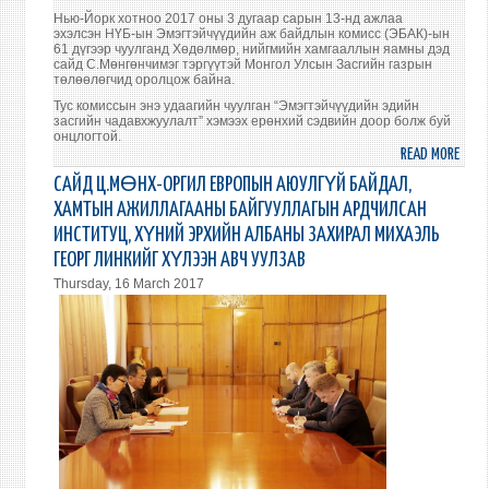
Нью-Йорк хотноо 2017 оны 3 дугаар сарын 13-нд ажлаа
эхэлсэн НҮБ-ын Эмэгтэйчүүдийн аж байдлын комисс (ЭБАК)-ын
61 дүгээр чуулганд Хөдөлмөр, нийгмийн хамгааллын яамны дэд
сайд С.Мөнгөнчимэг тэргүүтэй Монгол Улсын Засгийн газрын
төлөөлөгчид оролцож байна.
Тус комиссын энэ удаагийн чуулган “Эмэгтэйчүүдийн эдийн
засгийн чадавхжуулалт” хэмээх ерөнхий сэдвийн доор болж буй
онцлогтой.
READ MORE
ABO
НҮБ-
САЙД Ц.МӨНХ-ОРГИЛ ЕВРОПЫН АЮУЛГҮЙ БАЙДАЛ,
ЫН
ХАМТЫН АЖИЛЛАГААНЫ БАЙГУУЛЛАГЫН АРДЧИЛСАН
ЭМЭ
ИНСТИТУЦ, ХҮНИЙ ЭРХИЙН АЛБАНЫ ЗАХИРАЛ МИХАЭЛЬ
АЖ
ГЕОРГ ЛИНКИЙГ ХҮЛЭЭН АВЧ УУЛЗАВ
БАЙ
Thursday, 16 March 2017
КОМ
61
ДҮГ
ЧУУЛ
ЧУУ
БАЙ