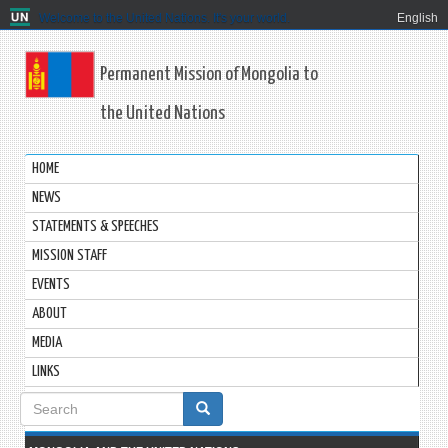
Welcome to the United Nations. It's your world.
English
Permanent Mission of Mongolia to
the United Nations
HOME
NEWS
STATEMENTS & SPEECHES
MISSION STAFF
EVENTS
ABOUT
MEDIA
LINKS
Search
form