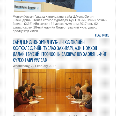
Монгол Улсын Гадаад харилцааны сайд Ц.Мөнх-Оргил
Швейцарийн Женев хотноо хуралдаж буй НҮБ-ын Хүний эрхийн
Зөвлөл (ХЭЗ)-ийн ээлжит 34 дүгээр чуулганы 2017 оны 02
дугаар сарын 28-ний өдрийн Өндөр түвшний хуралдаанд
оролцож үг хэлэв.
READ MORE
ABO
САЙ
САЙД Ц.МӨНХ-ОРГИЛ НҮБ-ЫН ХӨГЖЛИЙН
Ц.М
ХӨТӨЛБӨРИЙН ТУСЛАХ ЗАХИРАГЧ, АЗИ, НОМХОН
ОРГИ
ДАЛАЙН БҮСИЙН ТОВЧООНЫ ЗАХИРАЛ ШУ ХАОЛЯНЬ-ИЙГ
ХҮН
ХҮЛЭЭН АВЧ УУЛЗАВ
ЭРХИ
Wednesday, 22 February 2017
ЗӨВ
34
ДҮГ
ЧУУЛ
ОРО