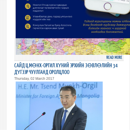
READ MORE
ABO
ГАД
САЙД Ц.МӨНХ-ОРГИЛ ХҮНИЙ ЭРХИЙН ЗӨВЛӨЛИЙН 34
ЗОРЧ
ДҮГЭЭР ЧУУЛГАНД ОРОЛЦЛОО
ГАРЫ
Thursday, 02 March 2017
АВЛА