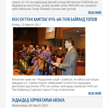
сарын 14-15-ны өдрүүдэд манай улсад айлчилсан ЕАБХАБ-ын
ЛИНК
Ардчилсан институц, хүний эрхийн алба /АИХЭА/-ны захирал
ХҮЛ
ноён Михаэль Георг Линкийг хүлээн авч уулзав.
АВЧ
READ MORE
ABO
УУЛЗ
САЙ
ХӨСӨГТӨН ХАМТЛАГ НҮБ-ЫН ТӨВ БАЙРАНД ТОГЛОВ
Ц.М
Friday, 10 March 2017
ОРГИ
ЕВР
АЮУ
БАЙД
ХАМ
АЖИ
БАЙГ
АРД
ИНСТ
ХҮН
ЭРХИ
Хөсөгтөн хамтлаг “Нүүдэлчин ахуй– Байгаль эхтэйгээ шүтэлцэн
АЛБ
амьдрах нь” хэмээх бүрэн хэмжээний тоглолтоо гадаадын
ЗАХИ
дипломатууд болон НҮБ-ын албан хаагчдад зориулан НҮБ-ын
Төв байранд 3 дугаар сарын 9-нд толилуулав.
МИХ
READ MORE
ABO
ГЕОР
ХӨС
ЛИНК
ГАДААДАД ЗОРЧИХ ГАРЫН АВЛАГА
ХАМ
ХҮЛ
Wednesday, 08 March 2017