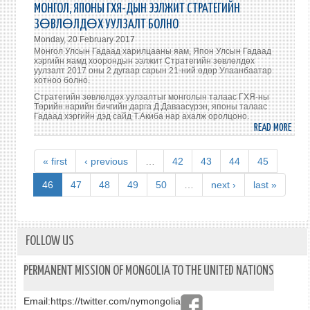
ГАД
ХҮЛ
МОНГОЛ, ЯПОНЫ ГХЯ-ДЫН ЭЭЛЖИТ СТРАТЕГИЙН
ХАР
АВЧ
ЗӨВЛӨЛДӨХ УУЛЗАЛТ БОЛНО
САЙ
УУЛЗ
Monday, 20 February 2017
Ц.М
Монгол Улсын Гадаад харилцааны яам, Япон Улсын Гадаад
ОРГИ
хэргийн яамд хоорондын ээлжит Стратегийн зөвлөлдөх
уулзалт 2017 оны 2 дугаар сарын 21-ний өдөр Улаанбаатар
БНХА
хотноо болно.
Д
Стратегийн зөвлөлдөх уулзалтыг монголын талаас ГХЯ-ны
АЙЛ
Төрийн нарийн бичгийн дарга Д.Даваасүрэн, японы талаас
БАЙ
Гадаад хэргийн дэд сайд Т.Акиба нар ахалж оролцоно.
READ MORE
ABO
МОНГ
ЯПО
« first
‹ previous
…
42
43
44
45
ГХЯ-
ДЫН
46
47
48
49
50
…
next ›
last »
ЭЭЛ
СТРА
ЗӨВ
УУЛЗ
FOLLOW US
БОЛ
PERMANENT MISSION OF MONGOLIA TO THE UNITED NATIONS
Email:
https://twitter.com/nymongolia