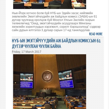
Нью-Йорк хотноо болж буй НҮБ-ын Эдийн засаг, нийгмийн
зөвлөлийн Эмэгтэйчүүдийн аж байдлын комисс (ЭАБК)-ын 61
дүгээр чуулганд оролцож буй Монгол Улсын Засгийн газрын
төлөөлөгчид “Охид, эмэгтэйчүүдийн асуудлаарх Мянганы
хөгжлийн зорилтуудын хэрэгжилт, сорилт бэрхшээлүүд” сэдвээр
сайн дурын илтгэлээ 3 дугаар сарын 17-нд танилцуулав.
READ MORE
ABO
МОНГ
НҮБ-ЫН ЭМЭГТЭЙЧҮҮДИЙН АЖ БАЙДЛЫН КОМИССЫН 61
УЛС
ДҮГЭЭР ЧУУЛГАН ЧУУЛЖ БАЙНА
САЙН
Friday, 17 March 2017
ДУР
ИЛТГ
ТАН