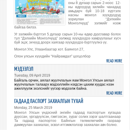
оны 8 дугаар сарын 2-ноос 12-
ӨВ
ны өдрүүдэд хилийн чанадад
-
амьдарч буй 10-18 хүртэлх
насны монгол хүүхдүүдэд
МОНГ
зориулан “Дэлхийн
БИЧИ
Монголчууд” ээлжийг нээж
байгаа билээ.
СЭД
НОМ
Уг ээлжийн бүртгэл 5 дугаар сарын 10-ны өдөр дуусгавар болох
тул “Дэлхийн Монголчууд” ээлжид хүүхдүүдээ хамруулахыг хүсч
ҮЗЭС
буй эцэг, эхчүүд доорх хаягаар хүүхдүүдээ бүртгүүлнэ үү.
НҮБ-
Монгол Улс, Улаанбаатар хот. Баянгол 27,
ЫН
Олон улсын хүүхдийн “Найрамдал” цогцолбор
ТӨВ
READ MORE
ABO
БАЙ
“ДЭ
ЗОХ
МЭДЭЭЛЭЛ
МОНГ
БАЙГ
Tuesday, 09 April 2019
Байгаль орчин, аялал жуулчлалын яам Монгол Улсын аялал
жуулчлалын талаарх мэдээллийн нэгдсэн цахим хуудас
нээн
ажиллуулж эхэлснийг үүгээр мэдээлж байна.
READ MORE
ABO
МЭД
ГАДААД ПАСПОРТ ЗАХИАЛГЫН ТУХАЙ
Monday, 25 March 2019
Монгол Улсын үндэсний энгийн гадаад паспортын хугацаа
дууссан, үргэдүүлсэн, гэмтээсэн, зураг солих зэрэг шалтгаанаар
Та гадаад паспортоо Байнгын төлөөлөгчийн газраар
дамжуулан захиалах, эсвэл итгэмжлэлээр захиалан авч болно.