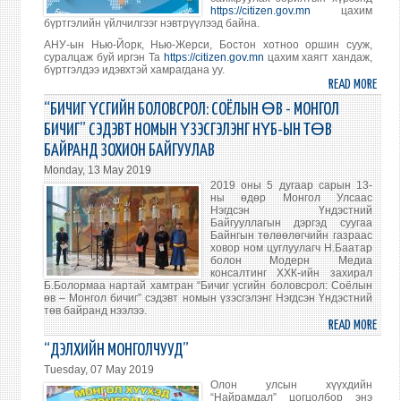
УЛС
https://citizen.gov.mn
цахим
АЖИ
бүртгэлийн үйлчилгээг нэвтрүүлээд байна.
АНУ-ын Нью-Йорк, Нью-Жерси, Бостон хотноо оршин сууж,
суралцаж буй иргэн Та
https://citizen.gov.mn
цахим хаягт хандаж,
бүртгэлдээ идэвхтэй хамрагдана уу.
READ MORE
ABO
ХИЛ
“БИЧИГ ҮСГИЙН БОЛОВСРОЛ: СОЁЛЫН ӨВ - МОНГОЛ
ЧАН
БИЧИГ” СЭДЭВТ НОМЫН ҮЗЭСГЭЛЭНГ НҮБ-ЫН ТӨВ
ОРШ
БАЙРАНД ЗОХИОН БАЙГУУЛАВ
СУУГ
Monday, 13 May 2019
МОНГ
2019 оны 5 дугаар сарын 13-
ИРГЭ
ны өдөр Монгол Улсаас
ЦАХ
Нэгдсэн Үндэстний
Байгууллагын дэргэд суугаа
БҮРТ
Байнгын төлөөлөгчийн газраас
ховор ном цуглуулагч Н.Баатар
болон Модерн Медиа
консалтинг ХХК-ийн захирал
Б.Болормаа нартай хамтран “Бичиг үсгийн боловсрол: Соёлын
өв – Монгол бичиг” сэдэвт номын үзэсгэлэнг Нэгдсэн Үндэстний
төв байранд нээлээ.
READ MORE
ABO
“БИЧ
“ДЭЛХИЙН МОНГОЛЧУУД”
ҮСГ
Tuesday, 07 May 2019
БОЛО
Олон улсын хүүхдийн
СОЁ
“Найрамдал” цогцолбор энэ