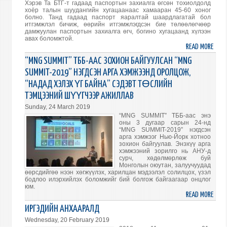
Хэрэв Та БТГ-т гадаад паспортын захиалга өгсөн тохиолдолд
хоёр талын шуудангийн хугацаанаас хамааран 45-60 хоног
болно. Танд гадаад паспорт яаралтай шаардлагатай бол
итгэмжлэл бичиж, өөрийн итгэмжлэгдсэн бие төлөөлөгчөөр
дамжуулан паспортын захиалга өгч, богино хугацаанд хүлээн
авах боломжтой.
READ MORE
ABO
ГАД
“MNG SUMMIT” ТББ-ААС ЗОХИОН БАЙГУУЛСАН “MNG
ПАСП
SUMMIT-2019” НЭГДСЭН АРГА ХЭМЖЭЭНД ОРОЛЦОЖ,
ЗАХ
“НАДАД ХЭЛЭХ ҮГ БАЙНА” СЭДЭВТ ТӨСЛИЙН
ТУХ
ТЭМЦЭЭНИЙ ШҮҮГЧЭЭР АЖИЛЛАВ
Sunday, 24 March 2019
“MNG SUMMIT” ТББ-аас энэ
оны 3 дугаар сарын 24-нд
“MNG SUMMIT-2019” нэгдсэн
арга хэмжээг Нью-Йорк хотноо
зохион байгуулав. Энэхүү арга
хэмжээний зорилго нь АНУ-д
сурч, хөдөлмөрлөж буй
Монголын оюутан, залуучуудад
өөрсдийгөө нээн хөгжүүлэх, харилцан мэдээлэл солилцох, үзэл
бодлоо илэрхийлэх боломжийг бий болгож байгаагаар онцлог
юм.
READ MORE
ABO
“MN
ИРГЭДИЙН АНХААРАЛД
SUMM
Wednesday, 20 February 2019
ТББ-