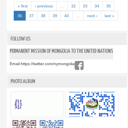
« first
‹ previous
…
32
33
34
35
36
37
38
39
40
…
next ›
last »
FOLLOW US
PERMANENT MISSION OF MONGOLIA TO THE UNITED NATIONS
Email:
https://twitter.com/nymongolia
PHOTO ALBUM