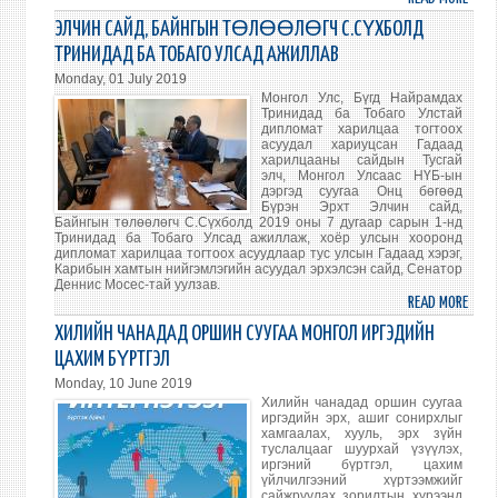
УУР
ЭЛЧИН САЙД, БАЙНГЫН ТӨЛӨӨЛӨГЧ С.СҮХБОЛД
АМЬ
ТРИНИДАД БА ТОБАГО УЛСАД АЖИЛЛАВ
ӨӨР
Monday, 01 July 2019
ТЭМ
Монгол Улс, Бүгд Найрамдах
СЭДВ
Тринидад ба Тобаго Улстай
дипломат харилцаа тогтоох
ТУСГ
асуудал хариуцсан Гадаад
АРГА
харилцааны сайдын Тусгай
элч, Монгол Улсаас НҮБ-ын
ХЭМ
дэргэд суугаа Онц бөгөөд
ЗОХ
Бүрэн Эрхт Элчин сайд,
БАЙГ
Байнгын төлөөлөгч С.Сүхболд 2019 оны 7 дугаар сарын 1-нд
Тринидад ба Тобаго Улсад ажиллаж, хоёр улсын хооронд
дипломат харилцаа тогтоох асуудлаар тус улсын Гадаад хэрэг,
Карибын хамтын нийгэмлэгийн асуудал эрхэлсэн сайд, Сенатор
Деннис Мосес-тай уулзав.
READ MORE
ABO
ЭЛЧИ
ХИЛИЙН ЧАНАДАД ОРШИН СУУГАА МОНГОЛ ИРГЭДИЙН
САЙД
ЦАХИМ БҮРТГЭЛ
БАЙ
Monday, 10 June 2019
ТӨЛ
Хилийн чанадад оршин суугаа
С.СҮ
иргэдийн эрх, ашиг сонирхлыг
хамгаалах, хууль, эрх зүйн
ТРИ
туслалцааг шуурхай үзүүлэх,
БА
иргэний бүртгэл, цахим
үйлчилгээний хүртээмжийг
ТОБА
сайжруулах зорилтын хүрээнд