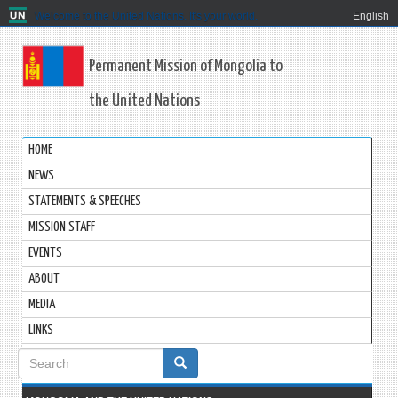
Welcome to the United Nations. It's your world.
English
Permanent Mission of Mongolia to
the United Nations
HOME
NEWS
STATEMENTS & SPEECHES
MISSION STAFF
EVENTS
ABOUT
MEDIA
LINKS
Search
form