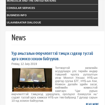
MONGOLIA AND THE UNITED NATIONS
CONSULAR SERVICES
BUSINESS INFO
ULAANBAATAR DIALOGUE
News
Уур амьсгалын өөрчлөлттэй тэмцэх сэдвээр тусгай
арга хэмжээ зохион байгуулав.
Friday, 12 July 2019
Тогтвортой хөгжлийн
асуудлаарх улс төрийн өндөр
түвшний чуулга уулзалтын
үеэр Монгол Улсаас НҮБ-ын
дэргэд суугаа БТГ, НҮБ-ын Ази,
Номхон далайн эдийн засаг,
нийгмийн комисстой
хамтарч “Цаг уурын
өөрчлөлттэй тэмцэхэд удирдлага, оролцоог бэхжүүлэх нь”
сэдэвт тусгай арга хэмжээг НҮБ-ын төв байранд 7 дугаар сарын
10-нд зохион байгуулав.
READ MORE
ABO