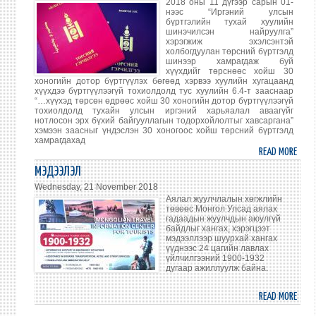
2018 оны 11 дүгээр сарын 01-
ААС
нээс “Иргэний улсын
бүртгэлийн тухай хуулийн
ЗОХ
шинэчилсэн найруулга”
БАЙГ
хэрэгжиж эхэлсэнтэй
холбогдуулан төрсний бүртгэлд
“MN
шинээр хамрагдаж буй
SUMM
хүүхдийг төрснөөс хойш 30
хоногийн дотор бүртгүүлэх бөгөөд хэрвээ хуулийн хугацаанд
201
хүүхдээ бүртгүүлээгүй тохиолдолд тус хуулийн 6.4-т зааснаар
НЭГД
“…хүүхэд төрсөн өдрөөс хойш 30 хоногийн дотор бүртгүүлээгүй
АРГА
тохиолдолд тухайн улсын иргэний харьяалал аваагүйг
нотлосон эрх бүхий байгууллагын тодорхойлолтыг хавсаргана”
ХЭМ
хэмээн заасныг үндэслэн 30 хоногоос хойш төрсний бүртгэлд
ОРО
хамрагдахад
READ MORE
ABO
“НА
ИРГЭ
ХЭЛЭ
МЭДЭЭЛЭЛ
АНХ
ҮГ
Wednesday, 21 November 2018
БАЙН
Аялал жуулчлалын хөгжлийн
төвөөс Монгол Улсад аялах
СЭД
гадаадын жуулчдын аюулгүй
ТӨС
байдлыг хангах, хэрэгцээт
ТЭМ
мэдээллээр шуурхай хангах
үүднээс 24 цагийн лавлах
ШҮҮ
үйлчилгээний 1900-1932
АЖИ
дугаар ажиллуулж байна.
READ MORE
ABO
МЭД