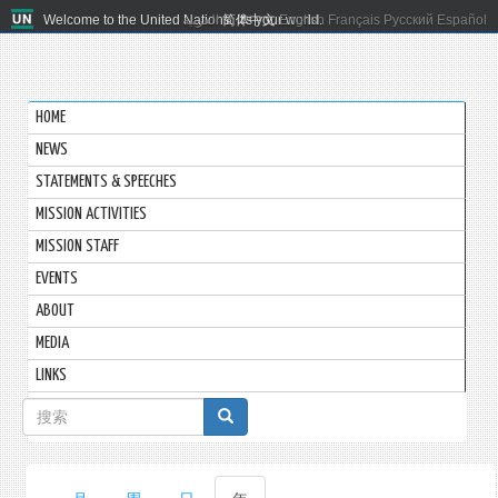
Welcome to the United Nations. It's your world.
العربية
简体中文
English
Français
Русский
Español
HOME
NEWS
STATEMENTS & SPEECHES
MISSION ACTIVITIES
MISSION STAFF
EVENTS
ABOUT
MEDIA
LINKS
搜
索
表
主