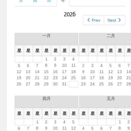
月
周
日
年
（活
单
动
标
标
2026
签
签）
Prev
Next
一月
二月
星
星
星
星
星
星
星
星
星
星
星
星
星
1
2
3
4
8
9
10
11
5
6
7
2
3
4
5
6
7
12
13
14
15
16
17
18
9
10
11
12
13
1
19
20
21
22
23
24
25
16
17
18
19
20
2
26
27
28
29
30
31
23
24
25
26
27
2
四月
五月
星
星
星
星
星
星
星
星
星
星
星
星
星
1
2
3
4
5
1
2
8
9
10
11
12
8
9
6
7
4
5
6
7