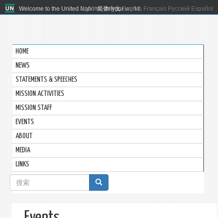
Welcome to the United Nations. It's your world.
العربية
简体中文
English
Français
Русский
Español
HOME
NEWS
STATEMENTS & SPEECHES
MISSION ACTIVITIES
MISSION STAFF
EVENTS
ABOUT
MEDIA
LINKS
搜
索
表
Events