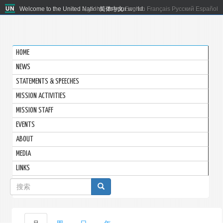
Welcome to the United Nations. It's your world.
العربية
简体中文
English
Français
Русский
Español
HOME
NEWS
STATEMENTS & SPEECHES
MISSION ACTIVITIES
MISSION STAFF
EVENTS
ABOUT
MEDIA
LINKS
搜
索
表
主