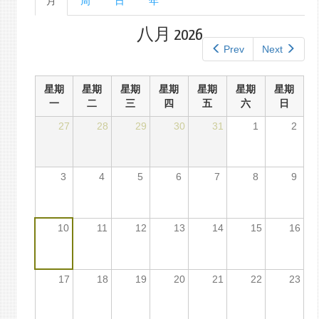
月
（活
周
日
年
单
动
标
标
八月 2026
签
签）
Prev
Next
星期
星期
星期
星期
星期
星期
星期
一
二
三
四
五
六
日
27
28
29
30
31
1
2
3
4
5
6
7
8
9
10
11
12
13
14
15
16
17
18
19
20
21
22
23