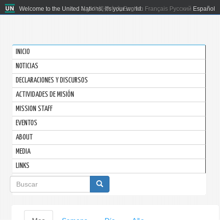
Welcome to the United Nations. It's your world.
العربية
简体中文
English
Français
Русский
Español
INICIO
NOTICIAS
DECLARACIONES Y DISCURSOS
ACTIVIDADES DE MISIÓN
MISSION STAFF
EVENTOS
ABOUT
MEDIA
LINKS
Formulario
de
búsqueda
Solapas