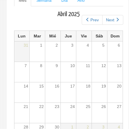
Mes
(solapa
Semana
Día
Año
activa)
principales
Abril 2025
Prev
Next
Lun
Mar
Mié
Jue
Vie
Sáb
Dom
31
1
2
3
4
5
6
7
8
9
10
11
12
13
14
15
16
17
18
19
20
21
22
23
24
25
26
27
28
29
30
1
2
3
4